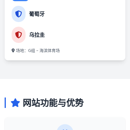
葡萄牙
乌拉圭
场地：G组 – 海滨体育场
网站功能与优势