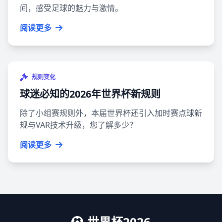
间，感受足球的魅力与激情。
阅读更多
规则变化
球迷必知的2026年世界杯新规则
除了小组赛规则外，本届世界杯还引入加时赛点球新
规与VAR技术升级，您了解多少？
阅读更多
世界杯2026