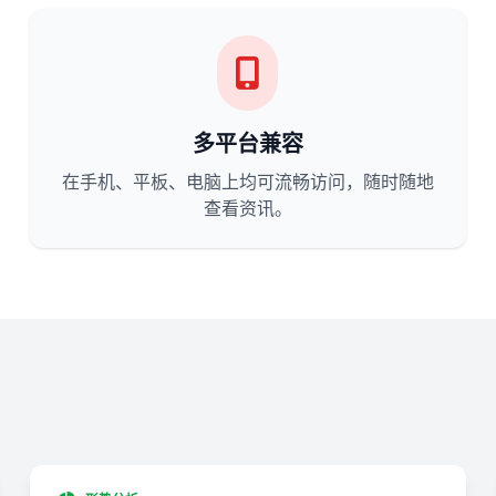
多平台兼容
在手机、平板、电脑上均可流畅访问，随时随地
查看资讯。