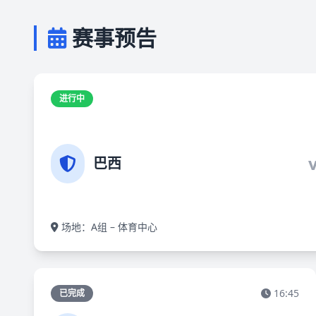
赛事预告
进行中
巴西
场地：A组 – 体育中心
16:45
已完成