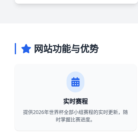
网站功能与优势
实时赛程
提供2026年世界杯全部小组赛程的实时更新，随
时掌握比赛进度。