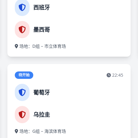
西班牙
墨西哥
场地：D组 – 市立体育场
22:45
待开始
葡萄牙
乌拉圭
场地：G组 – 海滨体育场