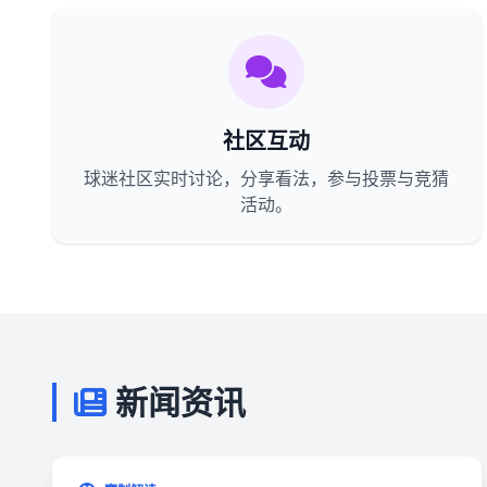
社区互动
球迷社区实时讨论，分享看法，参与投票与竞猜
活动。
新闻资讯