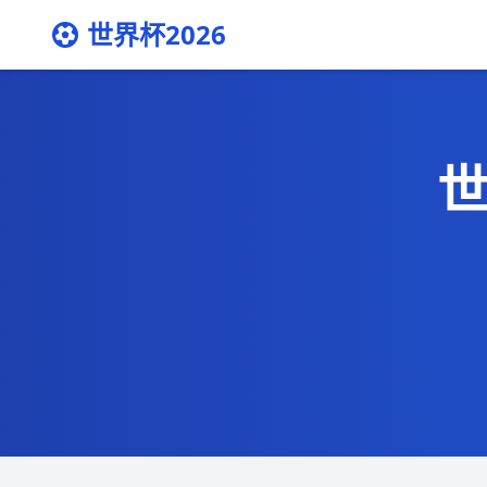
世界杯2026
世