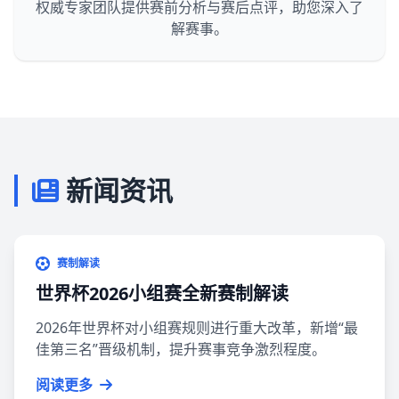
权威专家团队提供赛前分析与赛后点评，助您深入了
解赛事。
新闻资讯
赛制解读
世界杯2026小组赛全新赛制解读
2026年世界杯对小组赛规则进行重大改革，新增“最
佳第三名”晋级机制，提升赛事竞争激烈程度。
阅读更多