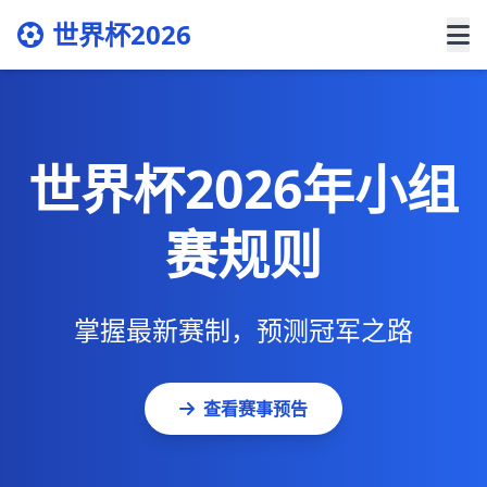
世界杯2026
世界杯2026年小组
赛规则
掌握最新赛制，预测冠军之路
查看赛事预告