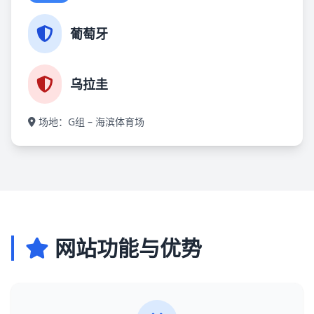
葡萄牙
乌拉圭
场地：G组 – 海滨体育场
网站功能与优势