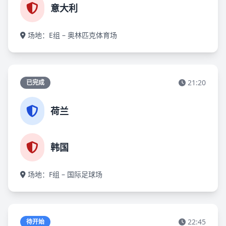
意大利
场地：E组 – 奥林匹克体育场
21:20
已完成
荷兰
韩国
场地：F组 – 国际足球场
22:45
待开始