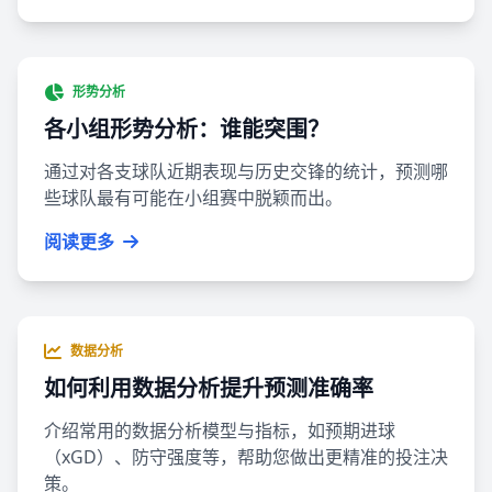
形势分析
各小组形势分析：谁能突围？
通过对各支球队近期表现与历史交锋的统计，预测哪
些球队最有可能在小组赛中脱颖而出。
阅读更多
数据分析
如何利用数据分析提升预测准确率
介绍常用的数据分析模型与指标，如预期进球
（xGD）、防守强度等，帮助您做出更精准的投注决
策。