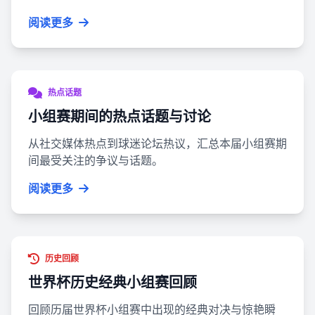
阅读更多
热点话题
小组赛期间的热点话题与讨论
从社交媒体热点到球迷论坛热议，汇总本届小组赛期
间最受关注的争议与话题。
阅读更多
历史回顾
世界杯历史经典小组赛回顾
回顾历届世界杯小组赛中出现的经典对决与惊艳瞬