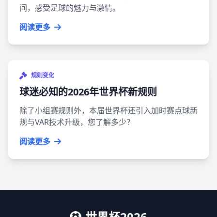
间，感受足球的魅力与激情。
阅读更多
规则变化
球迷必知的2026年世界杯新规则
除了小组赛规则外，本届世界杯还引入加时赛点球新
规与VAR技术升级，您了解多少？
阅读更多
世界杯2026