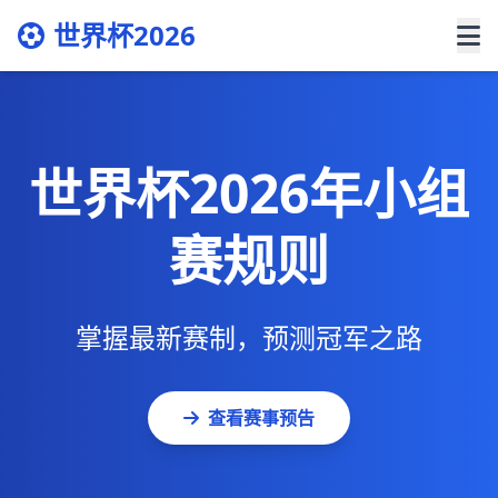
世界杯2026
世界杯2026年小组
赛规则
掌握最新赛制，预测冠军之路
查看赛事预告