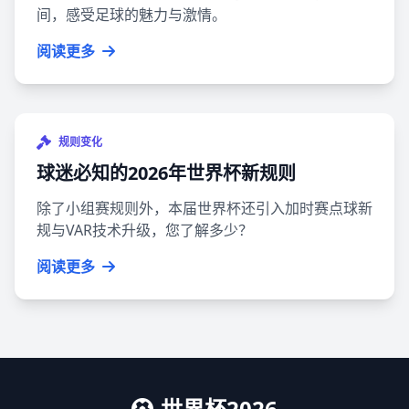
间，感受足球的魅力与激情。
阅读更多
规则变化
球迷必知的2026年世界杯新规则
除了小组赛规则外，本届世界杯还引入加时赛点球新
规与VAR技术升级，您了解多少？
阅读更多
世界杯2026