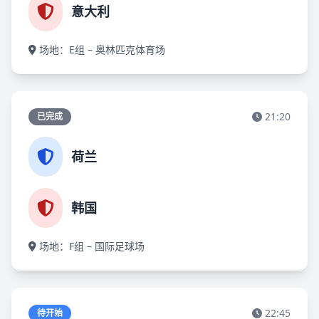
意大利
场地：E组 – 奥林匹克体育场
21:20
已完成
荷兰
韩国
场地：F组 – 国际足球场
22:45
待开始