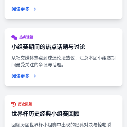
阅读更多
热点话题
小组赛期间的热点话题与讨论
从社交媒体热点到球迷论坛热议，汇总本届小组赛期
间最受关注的争议与话题。
阅读更多
历史回顾
世界杯历史经典小组赛回顾
回顾历届世界杯小组赛中出现的经典对决与惊艳瞬