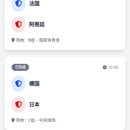
法国
阿根廷
场地：B组 – 国家体育场
16:45
已完成
德国
日本
场地：C组 – 中央球场