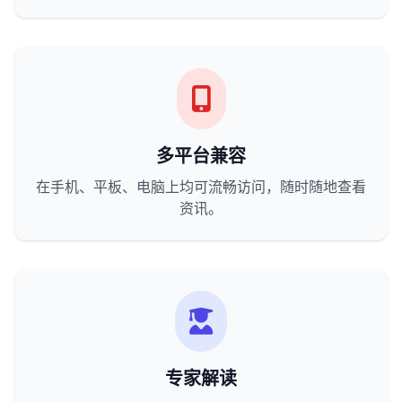
多平台兼容
在手机、平板、电脑上均可流畅访问，随时随地查看
资讯。
专家解读