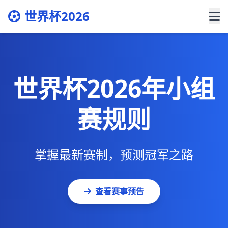
世界杯2026
世界杯2026年小组
赛规则
掌握最新赛制，预测冠军之路
查看赛事预告