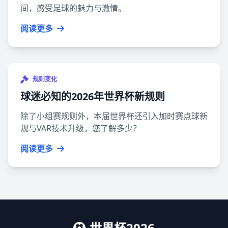
间，感受足球的魅力与激情。
阅读更多
规则变化
球迷必知的2026年世界杯新规则
除了小组赛规则外，本届世界杯还引入加时赛点球新
规与VAR技术升级，您了解多少？
阅读更多
世界杯2026