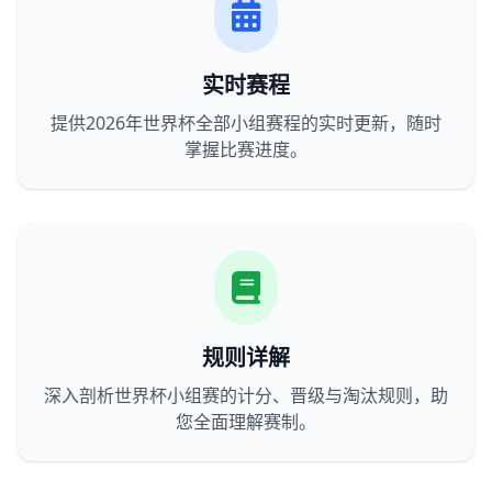
实时赛程
提供2026年世界杯全部小组赛程的实时更新，随时
掌握比赛进度。
规则详解
深入剖析世界杯小组赛的计分、晋级与淘汰规则，助
您全面理解赛制。