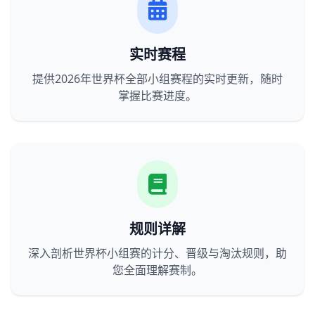
实时赛程
提供2026年世界杯全部小组赛程的实时更新，随时
掌握比赛进度。
规则详解
深入剖析世界杯小组赛的计分、晋级与淘汰规则，助
您全面理解赛制。