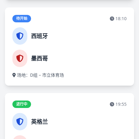
18:10
待开始
西班牙
墨西哥
场地：D组 – 市立体育场
19:55
进行中
英格兰