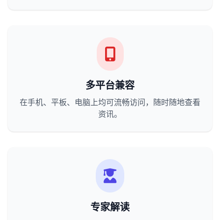
多平台兼容
在手机、平板、电脑上均可流畅访问，随时随地查看
资讯。
专家解读