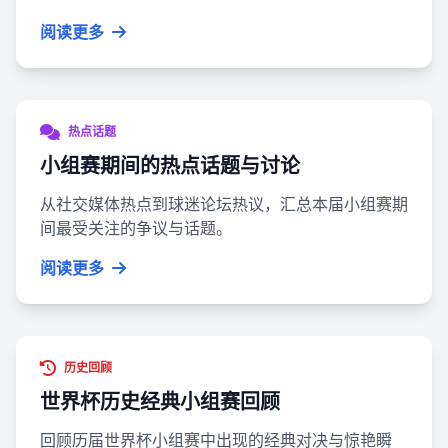
阅读更多
热点话题
小组赛期间的热点话题与讨论
从社交媒体热点到球迷论坛热议，汇总本届小组赛期
间最受关注的争议与话题。
阅读更多
历史回顾
世界杯历史经典小组赛回顾
回顾历届世界杯小组赛中出现的经典对决与惊艳瞬