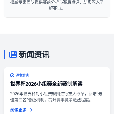
权威专家团队提供赛前分析与赛后点评，助您深入了
解赛事。
新闻资讯
赛制解读
世界杯2026小组赛全新赛制解读
2026年世界杯对小组赛规则进行重大改革，新增“最
佳第三名”晋级机制，提升赛事竞争激烈程度。
阅读更多