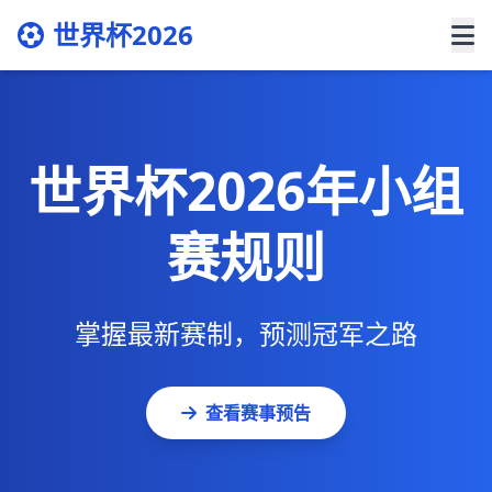
世界杯2026
世界杯2026年小组
赛规则
掌握最新赛制，预测冠军之路
查看赛事预告