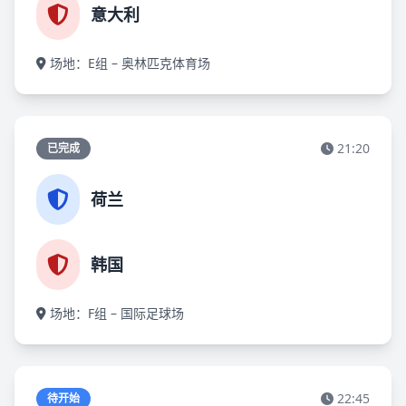
意大利
场地：E组 – 奥林匹克体育场
21:20
已完成
荷兰
韩国
场地：F组 – 国际足球场
22:45
待开始