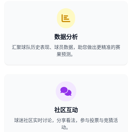
数据分析
汇聚球队历史表现、球员数据，助您做出更精准的赛
果预测。
社区互动
球迷社区实时讨论，分享看法，参与投票与竞猜活
动。