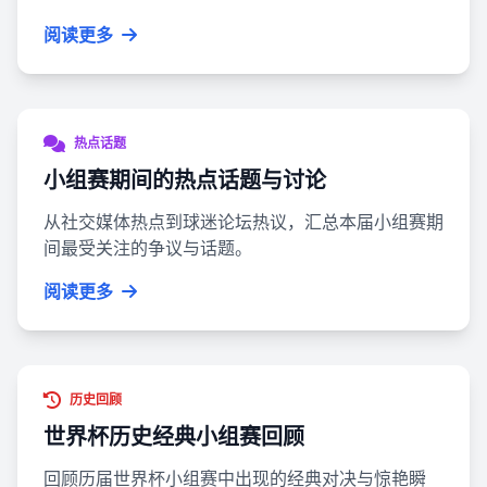
阅读更多
热点话题
小组赛期间的热点话题与讨论
从社交媒体热点到球迷论坛热议，汇总本届小组赛期
间最受关注的争议与话题。
阅读更多
历史回顾
世界杯历史经典小组赛回顾
回顾历届世界杯小组赛中出现的经典对决与惊艳瞬