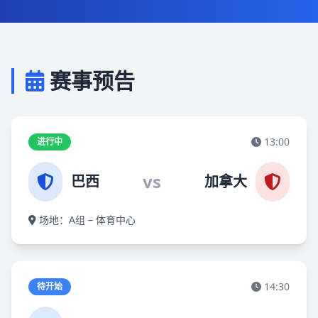
赛事预告
13:00
进行中
vs
巴西
加拿大
场地：A组 – 体育中心
14:30
待开始