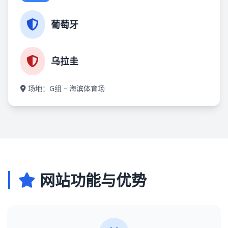
葡萄牙
乌拉圭
场地：G组 – 海滨体育场
网站功能与优势