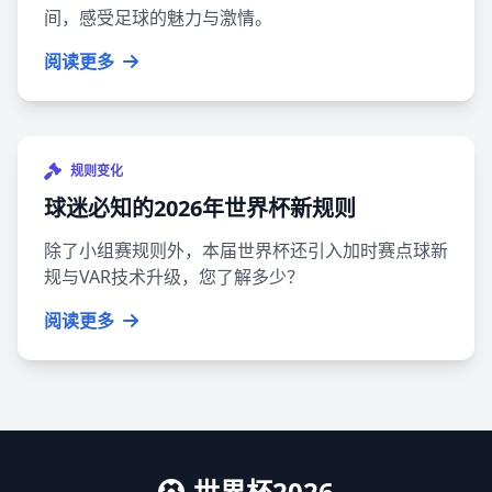
间，感受足球的魅力与激情。
阅读更多
规则变化
球迷必知的2026年世界杯新规则
除了小组赛规则外，本届世界杯还引入加时赛点球新
规与VAR技术升级，您了解多少？
阅读更多
世界杯2026