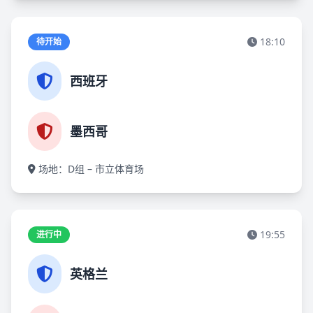
18:10
待开始
西班牙
墨西哥
场地：D组 – 市立体育场
19:55
进行中
英格兰