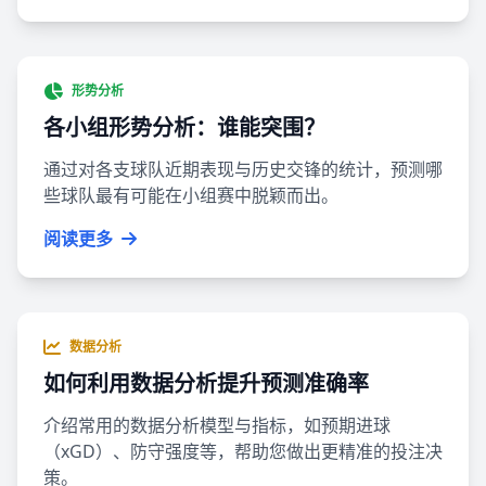
形势分析
各小组形势分析：谁能突围？
通过对各支球队近期表现与历史交锋的统计，预测哪
些球队最有可能在小组赛中脱颖而出。
阅读更多
数据分析
如何利用数据分析提升预测准确率
介绍常用的数据分析模型与指标，如预期进球
（xGD）、防守强度等，帮助您做出更精准的投注决
策。