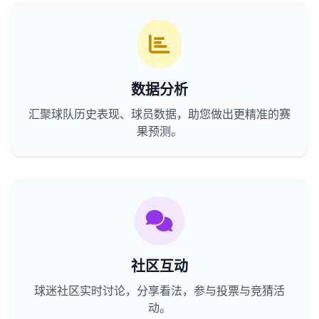
数据分析
汇聚球队历史表现、球员数据，助您做出更精准的赛
果预测。
社区互动
球迷社区实时讨论，分享看法，参与投票与竞猜活
动。