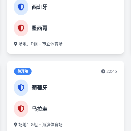
西班牙
墨西哥
场地：D组 – 市立体育场
22:45
待开始
葡萄牙
乌拉圭
场地：G组 – 海滨体育场