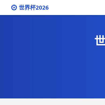
世界杯2026
世