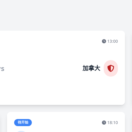
13:00
vs
加拿大
18:10
待开始