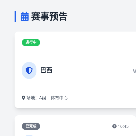
赛事预告
进行中
巴西
场地：A组 – 体育中心
16:45
已完成