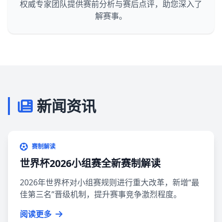
权威专家团队提供赛前分析与赛后点评，助您深入了
解赛事。
新闻资讯
赛制解读
世界杯2026小组赛全新赛制解读
2026年世界杯对小组赛规则进行重大改革，新增“最
佳第三名”晋级机制，提升赛事竞争激烈程度。
阅读更多