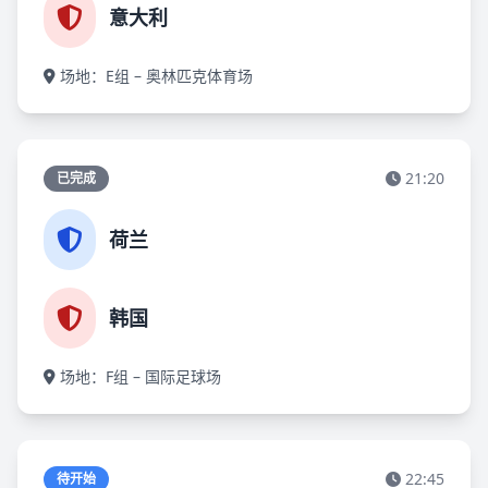
意大利
场地：E组 – 奥林匹克体育场
21:20
已完成
荷兰
韩国
场地：F组 – 国际足球场
22:45
待开始