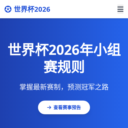
世界杯2026
世界杯2026年小组
赛规则
掌握最新赛制，预测冠军之路
查看赛事预告