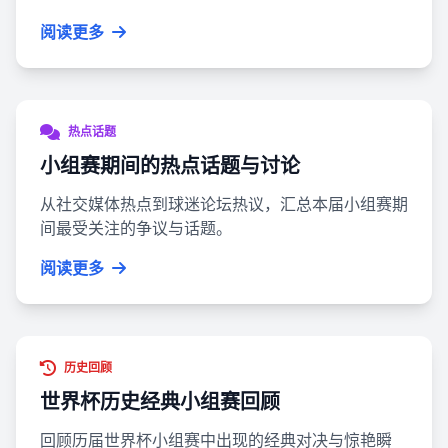
阅读更多
热点话题
小组赛期间的热点话题与讨论
从社交媒体热点到球迷论坛热议，汇总本届小组赛期
间最受关注的争议与话题。
阅读更多
历史回顾
世界杯历史经典小组赛回顾
回顾历届世界杯小组赛中出现的经典对决与惊艳瞬