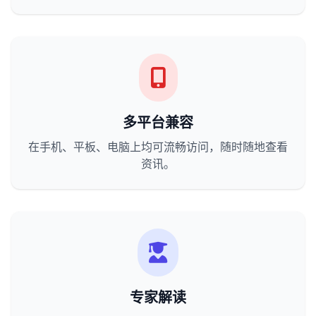
多平台兼容
在手机、平板、电脑上均可流畅访问，随时随地查看
资讯。
专家解读