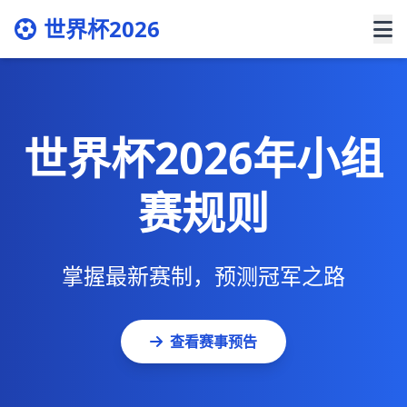
世界杯2026
世界杯2026年小组
赛规则
掌握最新赛制，预测冠军之路
查看赛事预告