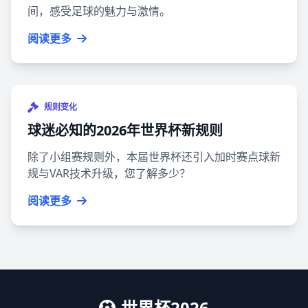
间，感受足球的魅力与激情。
阅读更多
规则变化
球迷必知的2026年世界杯新规则
除了小组赛规则外，本届世界杯还引入加时赛点球新
规与VAR技术升级，您了解多少？
阅读更多
世界杯2026