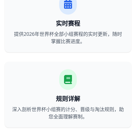
实时赛程
提供2026年世界杯全部小组赛程的实时更新，随时
掌握比赛进度。
规则详解
深入剖析世界杯小组赛的计分、晋级与淘汰规则，助
您全面理解赛制。