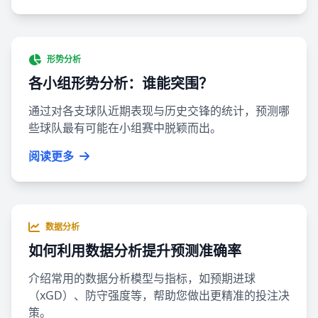
形势分析
各小组形势分析：谁能突围？
通过对各支球队近期表现与历史交锋的统计，预测哪
些球队最有可能在小组赛中脱颖而出。
阅读更多
数据分析
如何利用数据分析提升预测准确率
介绍常用的数据分析模型与指标，如预期进球
（xGD）、防守强度等，帮助您做出更精准的投注决
策。