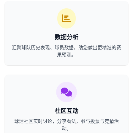
数据分析
汇聚球队历史表现、球员数据，助您做出更精准的赛
果预测。
社区互动
球迷社区实时讨论，分享看法，参与投票与竞猜活
动。