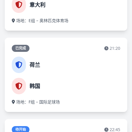
意大利
场地：E组 – 奥林匹克体育场
21:20
已完成
荷兰
韩国
场地：F组 – 国际足球场
22:45
待开始