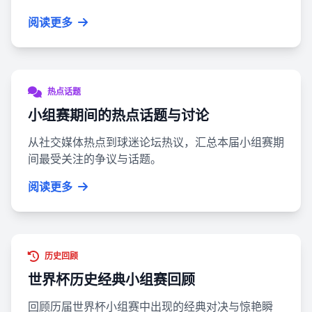
阅读更多
热点话题
小组赛期间的热点话题与讨论
从社交媒体热点到球迷论坛热议，汇总本届小组赛期
间最受关注的争议与话题。
阅读更多
历史回顾
世界杯历史经典小组赛回顾
回顾历届世界杯小组赛中出现的经典对决与惊艳瞬