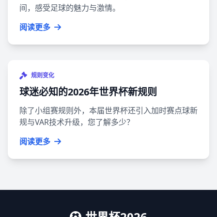
间，感受足球的魅力与激情。
阅读更多
规则变化
球迷必知的2026年世界杯新规则
除了小组赛规则外，本届世界杯还引入加时赛点球新
规与VAR技术升级，您了解多少？
阅读更多
世界杯2026