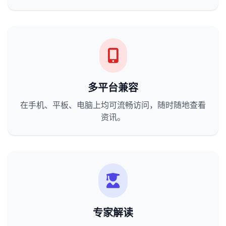
多平台兼容
在手机、平板、电脑上均可流畅访问，随时随地查看
资讯。
专家解读