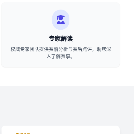
专家解读
权威专家团队提供赛前分析与赛后点评，助您深
入了解赛事。