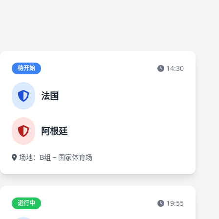
14:30
待开始
法国
阿根廷
场地：B组 – 国家体育场
19:55
进行中