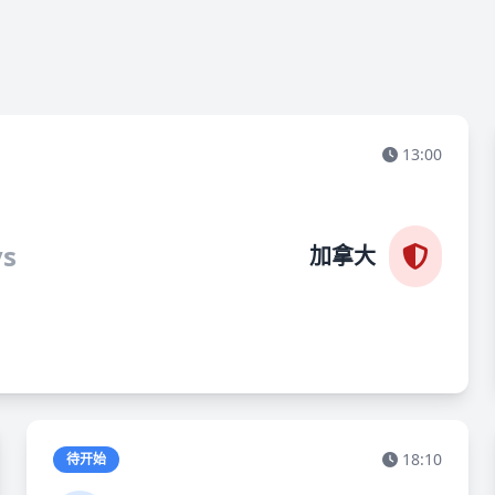
13:00
vs
加拿大
18:10
待开始