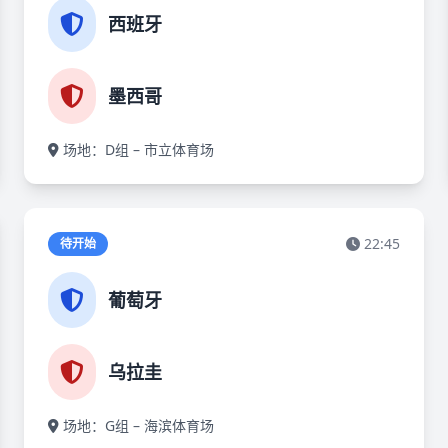
西班牙
墨西哥
场地：D组 – 市立体育场
22:45
待开始
葡萄牙
乌拉圭
场地：G组 – 海滨体育场