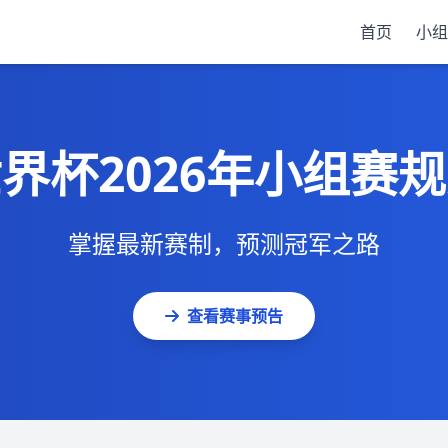
首页
小组
界杯2026年小组赛
掌握最新赛制，预测冠军之路
查看赛事预告