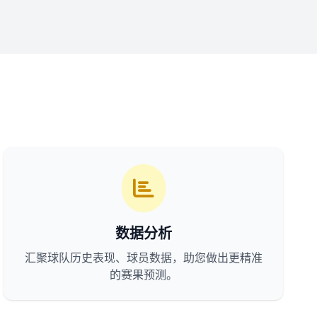
数据分析
汇聚球队历史表现、球员数据，助您做出更精准
的赛果预测。