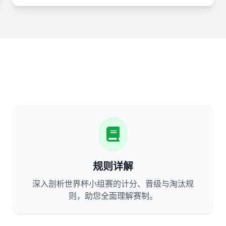
规则详解
深入剖析世界杯小组赛的计分、晋级与淘汰规
则，助您全面理解赛制。