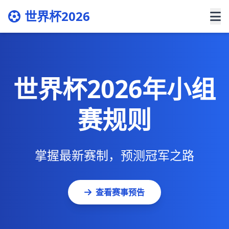
世界杯2026
世界杯2026年小组
赛规则
掌握最新赛制，预测冠军之路
查看赛事预告