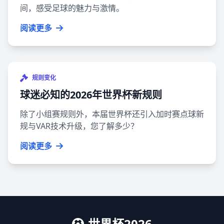
间，感受足球的魅力与激情。
阅读更多
规则变化
球迷必知的2026年世界杯新规则
除了小组赛规则外，本届世界杯还引入加时赛点球新
规与VAR技术升级，您了解多少？
阅读更多
世界杯2026