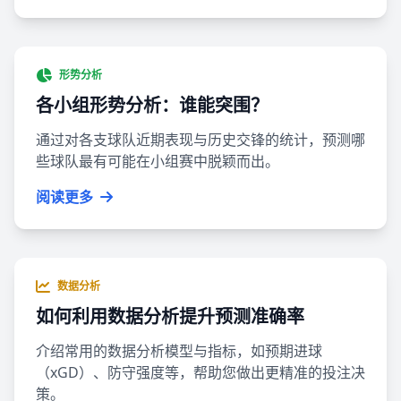
形势分析
各小组形势分析：谁能突围？
通过对各支球队近期表现与历史交锋的统计，预测哪
些球队最有可能在小组赛中脱颖而出。
阅读更多
数据分析
如何利用数据分析提升预测准确率
介绍常用的数据分析模型与指标，如预期进球
（xGD）、防守强度等，帮助您做出更精准的投注决
策。