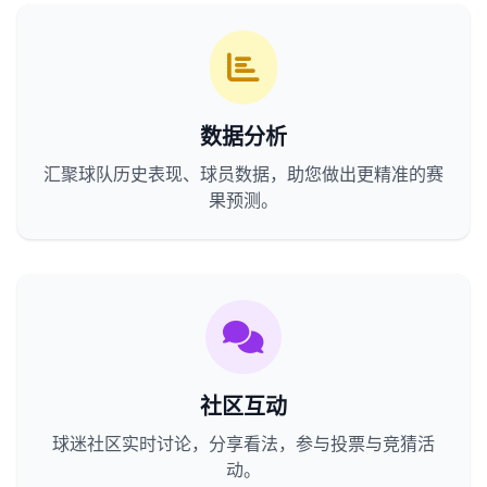
数据分析
汇聚球队历史表现、球员数据，助您做出更精准的赛
果预测。
社区互动
球迷社区实时讨论，分享看法，参与投票与竞猜活
动。