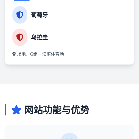
葡萄牙
乌拉圭
场地：G组 – 海滨体育场
网站功能与优势