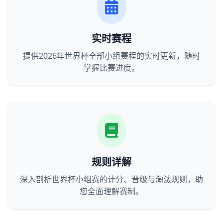
实时赛程
提供2026年世界杯全部小组赛程的实时更新，随时
掌握比赛进度。
规则详解
深入剖析世界杯小组赛的计分、晋级与淘汰规则，助
您全面理解赛制。