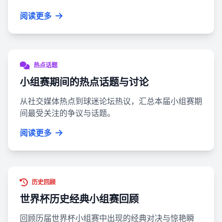
阅读更多
热点话题
小组赛期间的热点话题与讨论
从社交媒体热点到球迷论坛热议，汇总本届小组赛期
间最受关注的争议与话题。
阅读更多
历史回顾
世界杯历史经典小组赛回顾
回顾历届世界杯小组赛中出现的经典对决与惊艳瞬