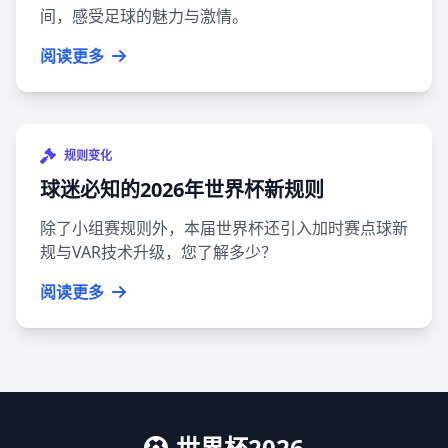
间，感受足球的魅力与激情。
阅读更多
规则变化
球迷必知的2026年世界杯新规则
除了小组赛规则外，本届世界杯还引入加时赛点球新
规与VAR技术升级，您了解多少？
阅读更多
世界杯2026