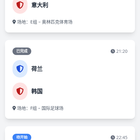
意大利
场地：E组 – 奥林匹克体育场
21:20
已完成
荷兰
韩国
场地：F组 – 国际足球场
22:45
待开始