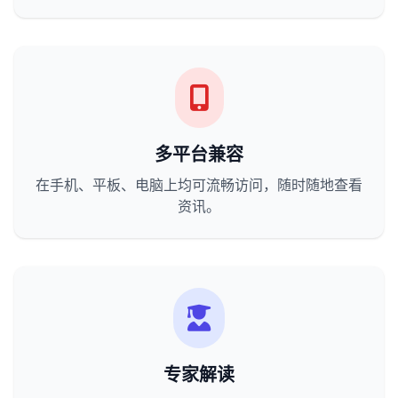
多平台兼容
在手机、平板、电脑上均可流畅访问，随时随地查看
资讯。
专家解读