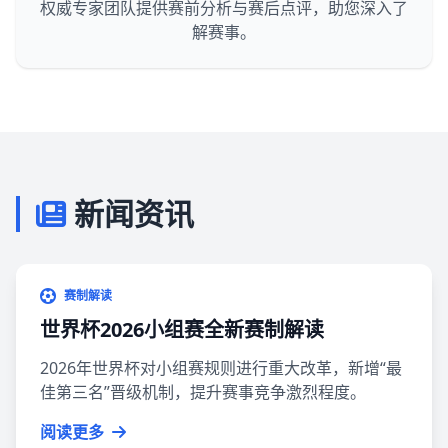
权威专家团队提供赛前分析与赛后点评，助您深入了
解赛事。
新闻资讯
赛制解读
世界杯2026小组赛全新赛制解读
2026年世界杯对小组赛规则进行重大改革，新增“最
佳第三名”晋级机制，提升赛事竞争激烈程度。
阅读更多