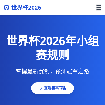
世界杯2026
世界杯2026年小组
赛规则
掌握最新赛制，预测冠军之路
查看赛事预告