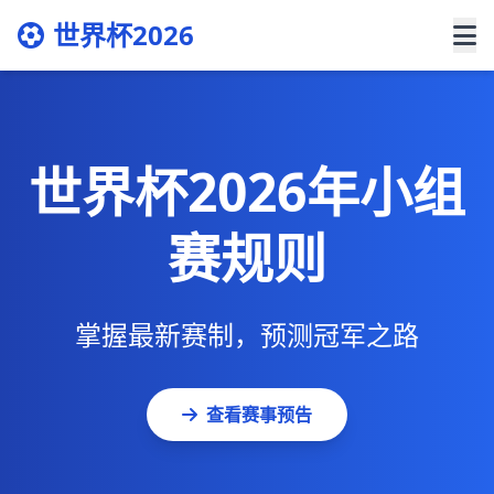
世界杯2026
世界杯2026年小组
赛规则
掌握最新赛制，预测冠军之路
查看赛事预告