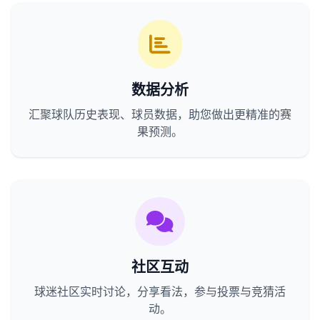
数据分析
汇聚球队历史表现、球员数据，助您做出更精准的赛
果预测。
社区互动
球迷社区实时讨论，分享看法，参与投票与竞猜活
动。