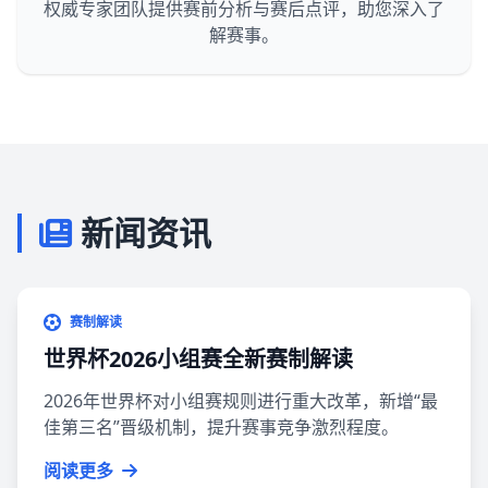
权威专家团队提供赛前分析与赛后点评，助您深入了
解赛事。
新闻资讯
赛制解读
世界杯2026小组赛全新赛制解读
2026年世界杯对小组赛规则进行重大改革，新增“最
佳第三名”晋级机制，提升赛事竞争激烈程度。
阅读更多