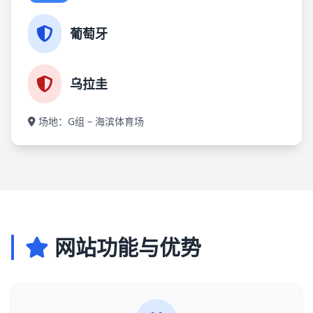
葡萄牙
乌拉圭
场地：G组 – 海滨体育场
网站功能与优势