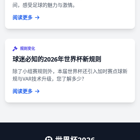
间，感受足球的魅力与激情。
阅读更多
规则变化
球迷必知的2026年世界杯新规则
除了小组赛规则外，本届世界杯还引入加时赛点球新
规与VAR技术升级，您了解多少？
阅读更多
世界杯2026