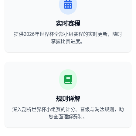
实时赛程
提供2026年世界杯全部小组赛程的实时更新，随时
掌握比赛进度。
规则详解
深入剖析世界杯小组赛的计分、晋级与淘汰规则，助
您全面理解赛制。