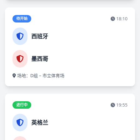
18:10
待开始
西班牙
墨西哥
场地：D组 – 市立体育场
19:55
进行中
英格兰