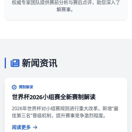
权威专家团队提供赛前分析与赛后点评，助您深入了
解赛事。
新闻资讯
赛制解读
世界杯2026小组赛全新赛制解读
2026年世界杯对小组赛规则进行重大改革，新增“最
佳第三名”晋级机制，提升赛事竞争激烈程度。
阅读更多