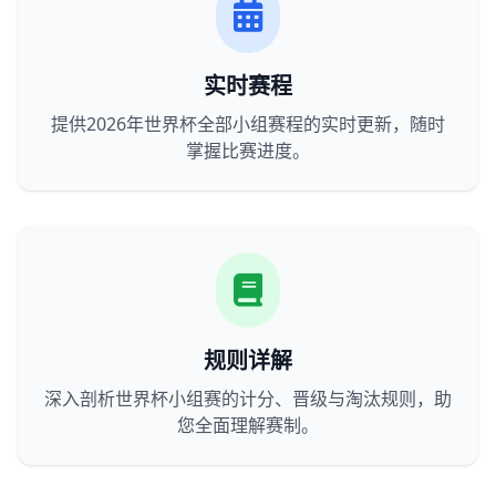
实时赛程
提供2026年世界杯全部小组赛程的实时更新，随时
掌握比赛进度。
规则详解
深入剖析世界杯小组赛的计分、晋级与淘汰规则，助
您全面理解赛制。