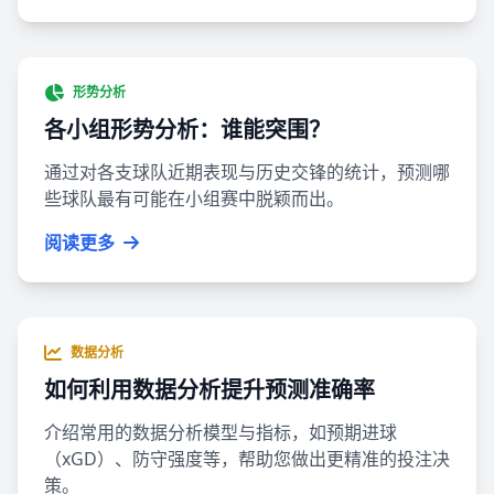
形势分析
各小组形势分析：谁能突围？
通过对各支球队近期表现与历史交锋的统计，预测哪
些球队最有可能在小组赛中脱颖而出。
阅读更多
数据分析
如何利用数据分析提升预测准确率
介绍常用的数据分析模型与指标，如预期进球
（xGD）、防守强度等，帮助您做出更精准的投注决
策。