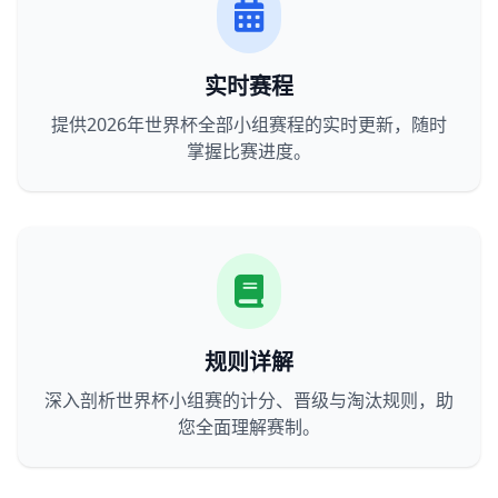
实时赛程
提供2026年世界杯全部小组赛程的实时更新，随时
掌握比赛进度。
规则详解
深入剖析世界杯小组赛的计分、晋级与淘汰规则，助
您全面理解赛制。