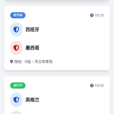
18:10
待开始
西班牙
墨西哥
场地：D组 – 市立体育场
19:55
进行中
英格兰