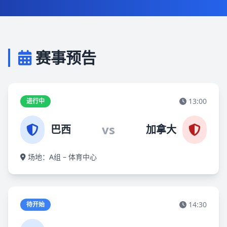
赛事预告
13:00
进行中
vs
巴西
加拿大
场地：A组 – 体育中心
14:30
待开始