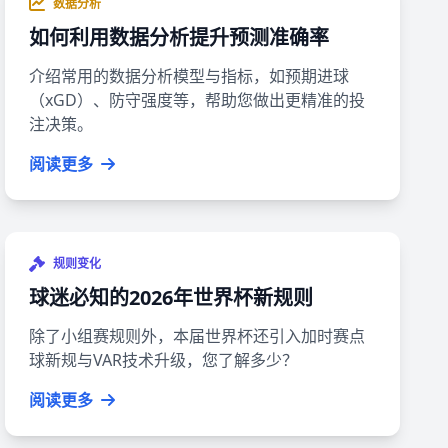
数据分析
如何利用数据分析提升预测准确率
介绍常用的数据分析模型与指标，如预期进球
（xGD）、防守强度等，帮助您做出更精准的投
注决策。
阅读更多
规则变化
球迷必知的2026年世界杯新规则
除了小组赛规则外，本届世界杯还引入加时赛点
球新规与VAR技术升级，您了解多少？
阅读更多