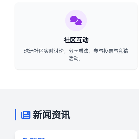
社区互动
球迷社区实时讨论，分享看法，参与投票与竞猜
活动。
新闻资讯