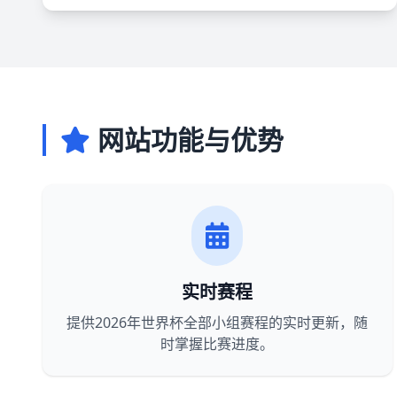
网站功能与优势
实时赛程
提供2026年世界杯全部小组赛程的实时更新，随
时掌握比赛进度。