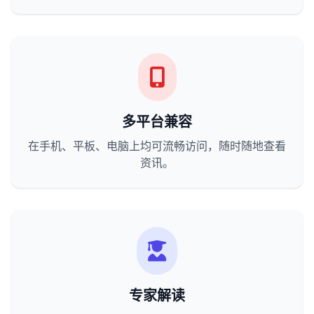
多平台兼容
在手机、平板、电脑上均可流畅访问，随时随地查看
资讯。
专家解读