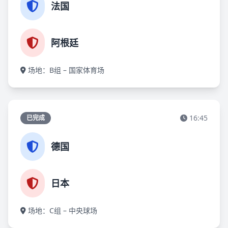
法国
阿根廷
场地：B组 – 国家体育场
16:45
已完成
德国
日本
场地：C组 – 中央球场