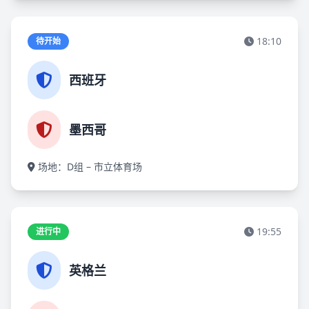
18:10
待开始
西班牙
墨西哥
场地：D组 – 市立体育场
19:55
进行中
英格兰