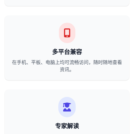
多平台兼容
在手机、平板、电脑上均可流畅访问，随时随地查看
资讯。
专家解读