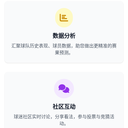
数据分析
汇聚球队历史表现、球员数据，助您做出更精准的赛
果预测。
社区互动
球迷社区实时讨论，分享看法，参与投票与竞猜活
动。