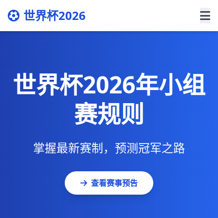
世界杯2026
世界杯2026年小组
赛规则
掌握最新赛制，预测冠军之路
查看赛事预告