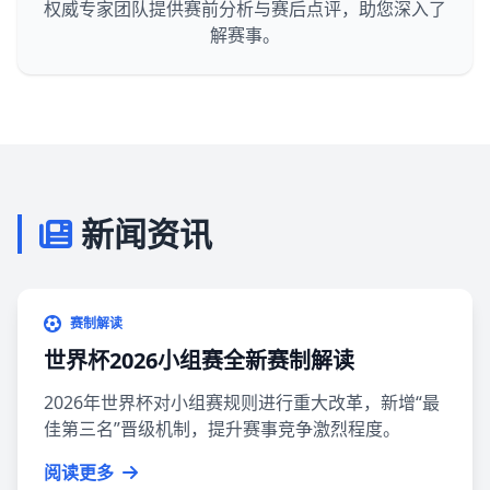
权威专家团队提供赛前分析与赛后点评，助您深入了
解赛事。
新闻资讯
赛制解读
世界杯2026小组赛全新赛制解读
2026年世界杯对小组赛规则进行重大改革，新增“最
佳第三名”晋级机制，提升赛事竞争激烈程度。
阅读更多