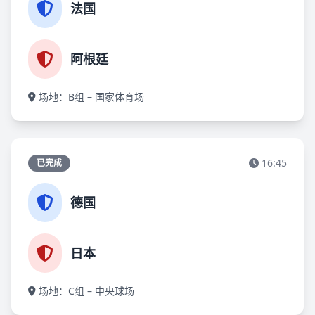
法国
阿根廷
场地：B组 – 国家体育场
16:45
已完成
德国
日本
场地：C组 – 中央球场