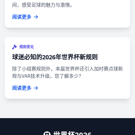
间，感受足球的魅力与激情。
阅读更多
规则变化
球迷必知的2026年世界杯新规则
除了小组赛规则外，本届世界杯还引入加时赛点球新
规与VAR技术升级，您了解多少？
阅读更多
世界杯2026