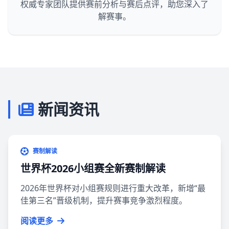
权威专家团队提供赛前分析与赛后点评，助您深入了
解赛事。
新闻资讯
赛制解读
世界杯2026小组赛全新赛制解读
2026年世界杯对小组赛规则进行重大改革，新增“最
佳第三名”晋级机制，提升赛事竞争激烈程度。
阅读更多