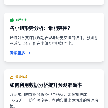
形势分析
各小组形势分析：谁能突围？
通过对各支球队近期表现与历史交锋的统计，预测哪
些球队最有可能在小组赛中脱颖而出。
阅读更多
数据分析
如何利用数据分析提升预测准确率
介绍常用的数据分析模型与指标，如预期进球
（xGD）、防守强度等，帮助您做出更精准的投注决
策。