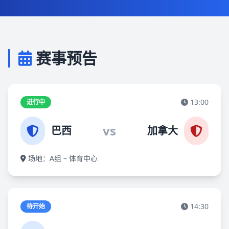
赛事预告
13:00
进行中
vs
巴西
加拿大
场地：A组 – 体育中心
14:30
待开始