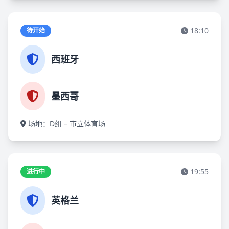
18:10
待开始
西班牙
墨西哥
场地：D组 – 市立体育场
19:55
进行中
英格兰