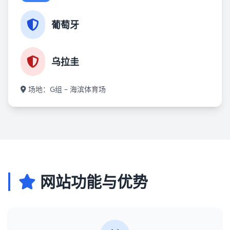
葡萄牙
乌拉圭
场地：G组 – 海滨体育场
网站功能与优势