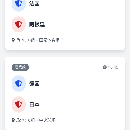
法国
阿根廷
场地：B组 – 国家体育场
16:45
已完成
德国
日本
场地：C组 – 中央球场