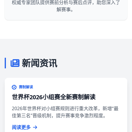
权威专家团队提供赛前分析与赛后点评，助您深入了
解赛事。
新闻资讯
赛制解读
世界杯2026小组赛全新赛制解读
2026年世界杯对小组赛规则进行重大改革，新增“最
佳第三名”晋级机制，提升赛事竞争激烈程度。
阅读更多