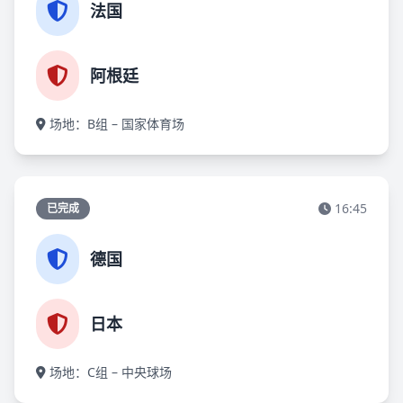
法国
阿根廷
场地：B组 – 国家体育场
16:45
已完成
德国
日本
场地：C组 – 中央球场