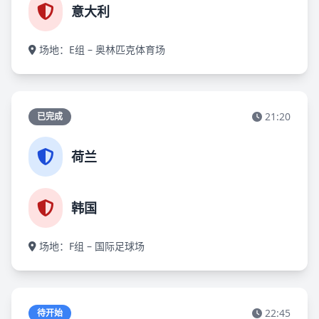
意大利
场地：E组 – 奥林匹克体育场
21:20
已完成
荷兰
韩国
场地：F组 – 国际足球场
22:45
待开始