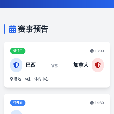
赛事预告
13:00
进行中
vs
巴西
加拿大
场地：A组 – 体育中心
14:30
待开始