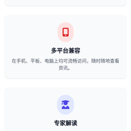
多平台兼容
在手机、平板、电脑上均可流畅访问，随时随地查看
资讯。
专家解读