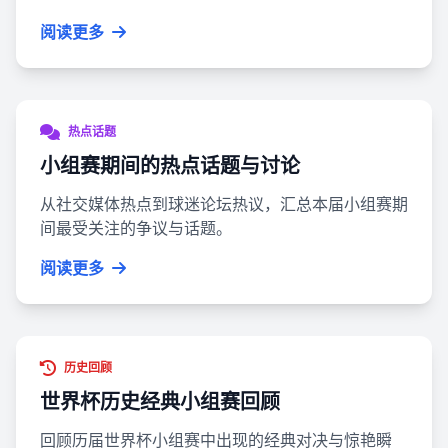
阅读更多
热点话题
小组赛期间的热点话题与讨论
从社交媒体热点到球迷论坛热议，汇总本届小组赛期
间最受关注的争议与话题。
阅读更多
历史回顾
世界杯历史经典小组赛回顾
回顾历届世界杯小组赛中出现的经典对决与惊艳瞬