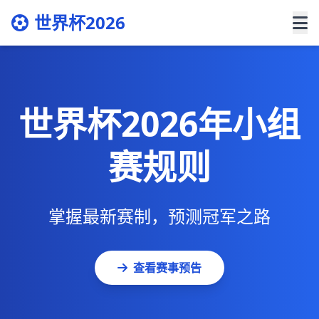
世界杯2026
世界杯2026年小组
赛规则
掌握最新赛制，预测冠军之路
查看赛事预告