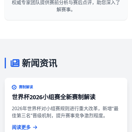
权威专家团队提供赛前分析与赛后点评，助您深入了
解赛事。
新闻资讯
赛制解读
世界杯2026小组赛全新赛制解读
2026年世界杯对小组赛规则进行重大改革，新增“最
佳第三名”晋级机制，提升赛事竞争激烈程度。
阅读更多