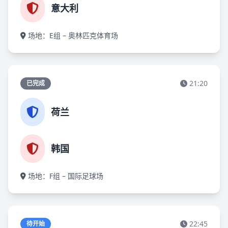
意大利
场地：E组 – 奥林匹克体育场
21:20
已完成
荷兰
韩国
场地：F组 – 国际足球场
22:45
待开始