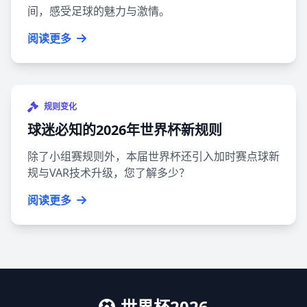
间，感受足球的魅力与激情。
阅读更多
规则变化
球迷必知的2026年世界杯新规则
除了小组赛规则外，本届世界杯还引入加时赛点球新
规与VAR技术升级，您了解多少？
阅读更多
世界杯2026