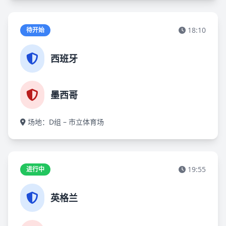
18:10
待开始
西班牙
墨西哥
场地：D组 – 市立体育场
19:55
进行中
英格兰