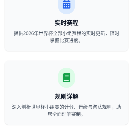
实时赛程
提供2026年世界杯全部小组赛程的实时更新，随时
掌握比赛进度。
规则详解
深入剖析世界杯小组赛的计分、晋级与淘汰规则，助
您全面理解赛制。