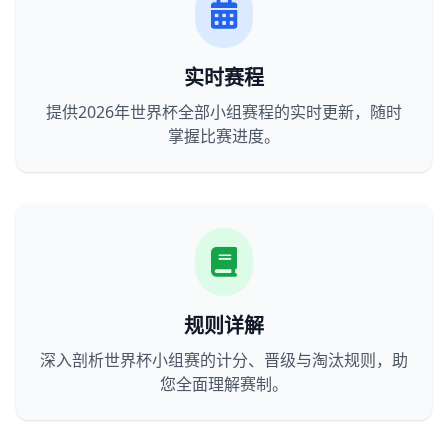
实时赛程
提供2026年世界杯全部小组赛程的实时更新，随时
掌握比赛进度。
规则详解
深入剖析世界杯小组赛的计分、晋级与淘汰规则，助
您全面理解赛制。