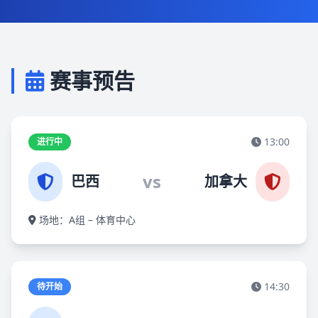
赛事预告
13:00
进行中
vs
巴西
加拿大
场地：A组 – 体育中心
14:30
待开始