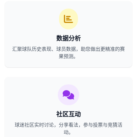
数据分析
汇聚球队历史表现、球员数据，助您做出更精准的赛
果预测。
社区互动
球迷社区实时讨论，分享看法，参与投票与竞猜活
动。