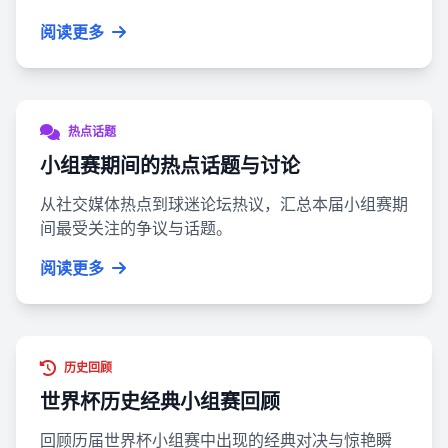
阅读更多
热点话题
小组赛期间的热点话题与讨论
从社交媒体热点到球迷论坛热议，汇总本届小组赛期
间最受关注的争议与话题。
阅读更多
历史回顾
世界杯历史经典小组赛回顾
回顾历届世界杯小组赛中出现的经典对决与惊艳瞬