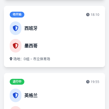
18:10
待开始
西班牙
墨西哥
场地：D组 – 市立体育场
19:55
进行中
英格兰