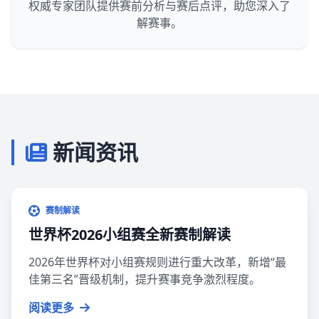
权威专家团队提供赛前分析与赛后点评，助您深入了
解赛事。
新闻资讯
赛制解读
世界杯2026小组赛全新赛制解读
2026年世界杯对小组赛规则进行重大改革，新增“最
佳第三名”晋级机制，提升赛事竞争激烈程度。
阅读更多