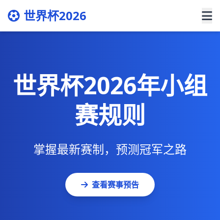
世界杯2026
世界杯2026年小组
赛规则
掌握最新赛制，预测冠军之路
查看赛事预告