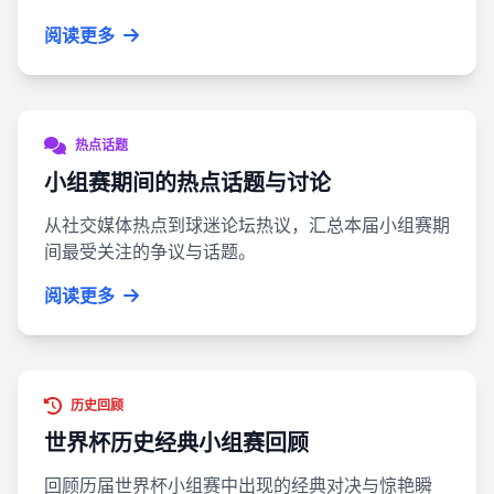
阅读更多
热点话题
小组赛期间的热点话题与讨论
从社交媒体热点到球迷论坛热议，汇总本届小组赛期
间最受关注的争议与话题。
阅读更多
历史回顾
世界杯历史经典小组赛回顾
回顾历届世界杯小组赛中出现的经典对决与惊艳瞬