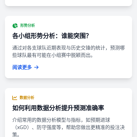
形势分析
各小组形势分析：谁能突围？
通过对各支球队近期表现与历史交锋的统计，预测哪
些球队最有可能在小组赛中脱颖而出。
阅读更多
数据分析
如何利用数据分析提升预测准确率
介绍常用的数据分析模型与指标，如预期进球
（xGD）、防守强度等，帮助您做出更精准的投注决
策。