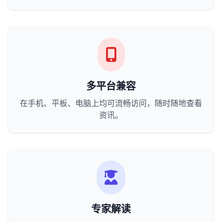
多平台兼容
在手机、平板、电脑上均可流畅访问，随时随地查看
资讯。
专家解读