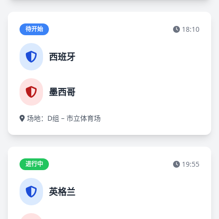
18:10
待开始
西班牙
墨西哥
场地：D组 – 市立体育场
19:55
进行中
英格兰