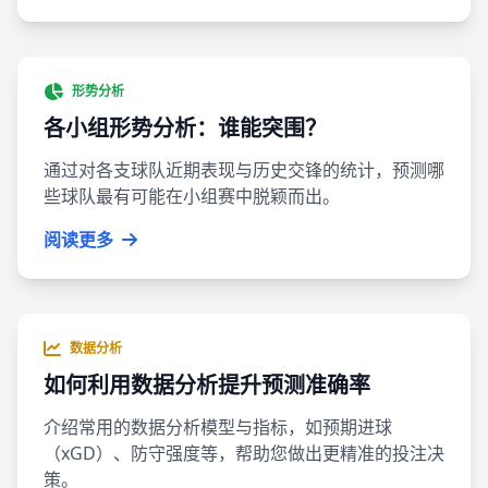
形势分析
各小组形势分析：谁能突围？
通过对各支球队近期表现与历史交锋的统计，预测哪
些球队最有可能在小组赛中脱颖而出。
阅读更多
数据分析
如何利用数据分析提升预测准确率
介绍常用的数据分析模型与指标，如预期进球
（xGD）、防守强度等，帮助您做出更精准的投注决
策。