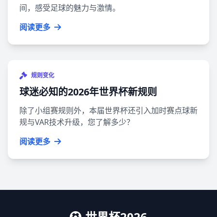
间，感受足球的魅力与激情。
阅读更多
规则变化
球迷必知的2026年世界杯新规则
除了小组赛规则外，本届世界杯还引入加时赛点球新
规与VAR技术升级，您了解多少？
阅读更多
世界杯2026