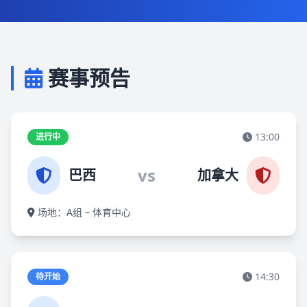
赛事预告
13:00
进行中
vs
巴西
加拿大
场地：A组 – 体育中心
14:30
待开始