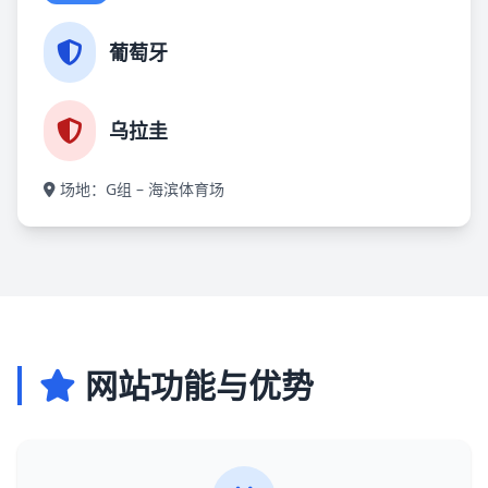
葡萄牙
乌拉圭
场地：G组 – 海滨体育场
网站功能与优势