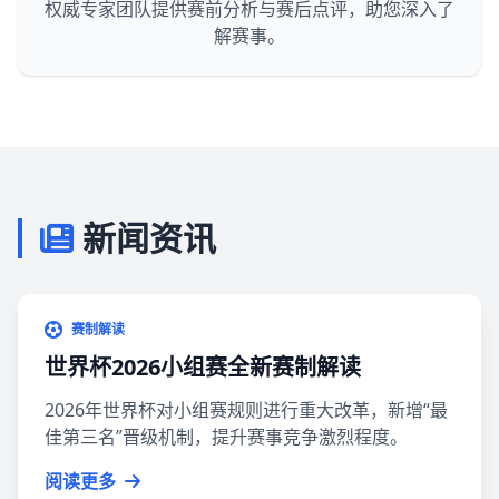
权威专家团队提供赛前分析与赛后点评，助您深入了
解赛事。
新闻资讯
赛制解读
世界杯2026小组赛全新赛制解读
2026年世界杯对小组赛规则进行重大改革，新增“最
佳第三名”晋级机制，提升赛事竞争激烈程度。
阅读更多