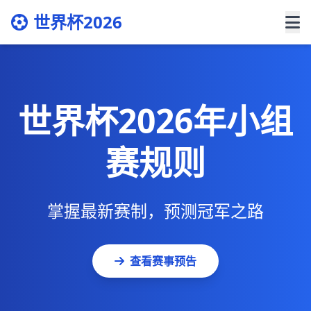
世界杯2026
世界杯2026年小组
赛规则
掌握最新赛制，预测冠军之路
查看赛事预告