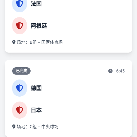
法国
阿根廷
场地：B组 – 国家体育场
16:45
已完成
德国
日本
场地：C组 – 中央球场