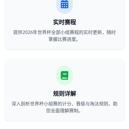
实时赛程
提供2026年世界杯全部小组赛程的实时更新，随时
掌握比赛进度。
规则详解
深入剖析世界杯小组赛的计分、晋级与淘汰规则，助
您全面理解赛制。