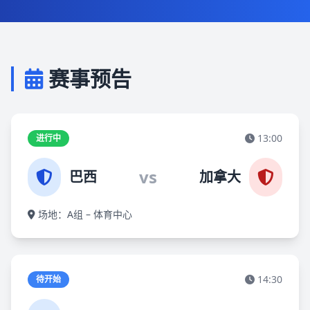
赛事预告
13:00
进行中
vs
巴西
加拿大
场地：A组 – 体育中心
14:30
待开始