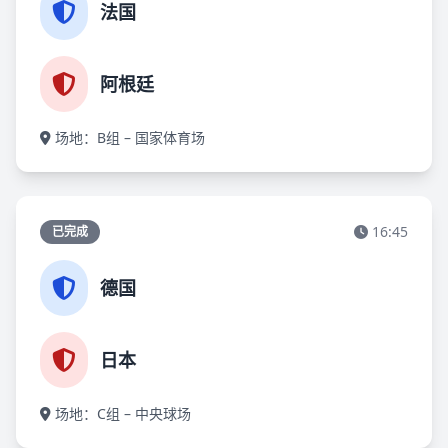
法国
阿根廷
场地：B组 – 国家体育场
16:45
已完成
德国
日本
场地：C组 – 中央球场