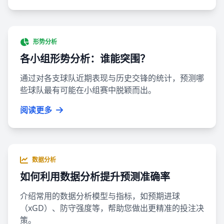
形势分析
各小组形势分析：谁能突围？
通过对各支球队近期表现与历史交锋的统计，预测哪
些球队最有可能在小组赛中脱颖而出。
阅读更多
数据分析
如何利用数据分析提升预测准确率
介绍常用的数据分析模型与指标，如预期进球
（xGD）、防守强度等，帮助您做出更精准的投注决
策。