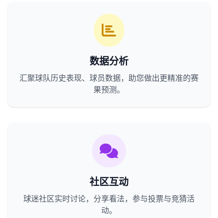
数据分析
汇聚球队历史表现、球员数据，助您做出更精准的赛
果预测。
社区互动
球迷社区实时讨论，分享看法，参与投票与竞猜活
动。