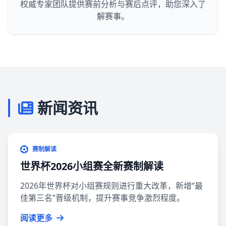
权威专家团队提供赛前分析与赛后点评，助您深入了
解赛事。
新闻资讯
赛制解读
世界杯2026小组赛全新赛制解读
2026年世界杯对小组赛规则进行重大改革，新增“最
佳第三名”晋级机制，提升赛事竞争激烈程度。
阅读更多