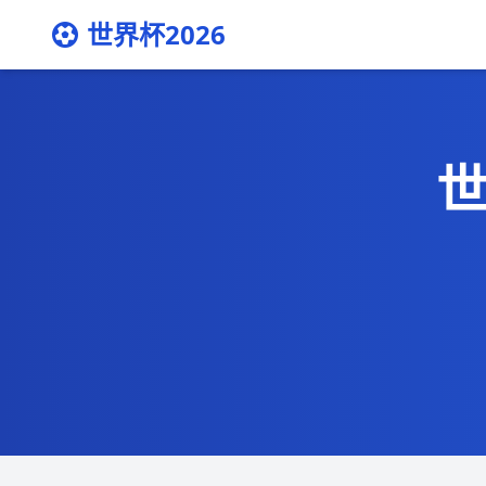
世界杯2026
世