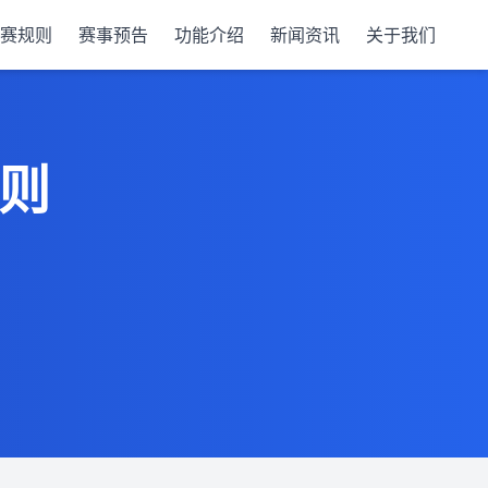
赛规则
赛事预告
功能介绍
新闻资讯
关于我们
规则