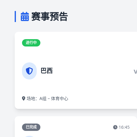
赛事预告
进行中
巴西
场地：A组 – 体育中心
16:45
已完成