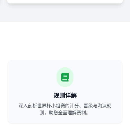
规则详解
深入剖析世界杯小组赛的计分、晋级与淘汰规
则，助您全面理解赛制。