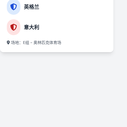
英格兰
意大利
场地：E组 – 奥林匹克体育场