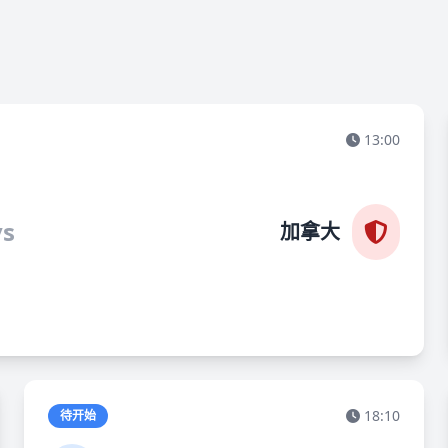
13:00
vs
加拿大
18:10
待开始