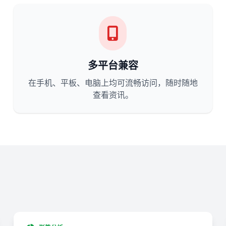
多平台兼容
在手机、平板、电脑上均可流畅访问，随时随地
查看资讯。