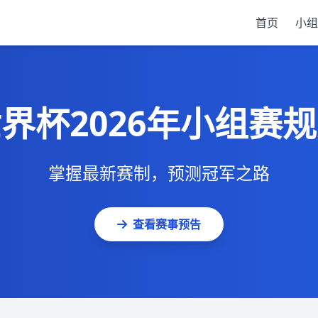
首页
小组
界杯2026年小组赛
掌握最新赛制，预测冠军之路
查看赛事预告