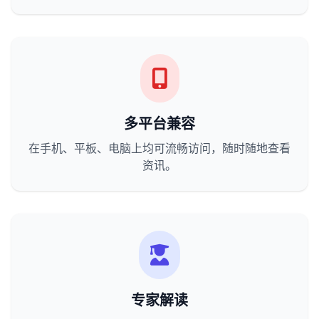
多平台兼容
在手机、平板、电脑上均可流畅访问，随时随地查看
资讯。
专家解读