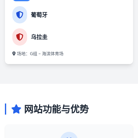
葡萄牙
乌拉圭
场地：G组 – 海滨体育场
网站功能与优势