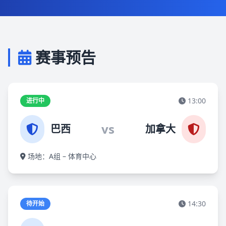
赛事预告
13:00
进行中
vs
巴西
加拿大
场地：A组 – 体育中心
14:30
待开始