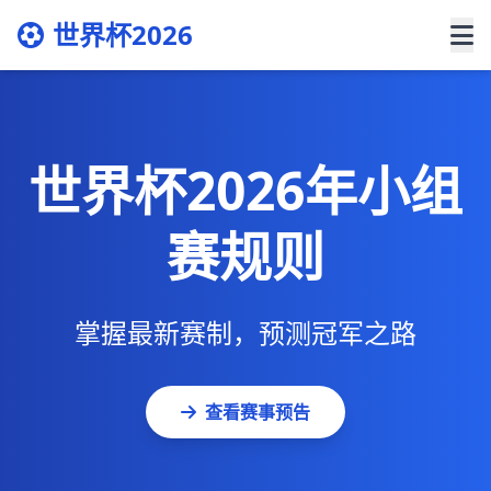
世界杯2026
世界杯2026年小组
赛规则
掌握最新赛制，预测冠军之路
查看赛事预告