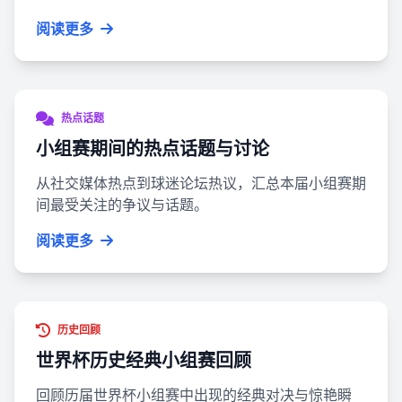
阅读更多
热点话题
小组赛期间的热点话题与讨论
从社交媒体热点到球迷论坛热议，汇总本届小组赛期
间最受关注的争议与话题。
阅读更多
历史回顾
世界杯历史经典小组赛回顾
回顾历届世界杯小组赛中出现的经典对决与惊艳瞬