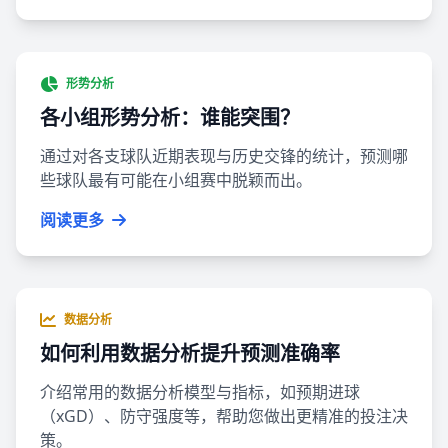
形势分析
各小组形势分析：谁能突围？
通过对各支球队近期表现与历史交锋的统计，预测哪
些球队最有可能在小组赛中脱颖而出。
阅读更多
数据分析
如何利用数据分析提升预测准确率
介绍常用的数据分析模型与指标，如预期进球
（xGD）、防守强度等，帮助您做出更精准的投注决
策。