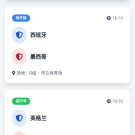
18:10
待开始
西班牙
墨西哥
场地：D组 – 市立体育场
19:55
进行中
英格兰