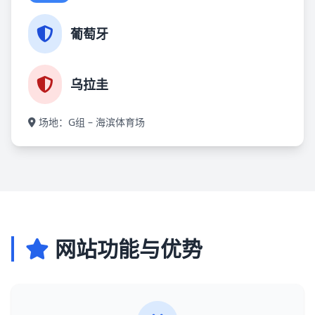
葡萄牙
乌拉圭
场地：G组 – 海滨体育场
网站功能与优势