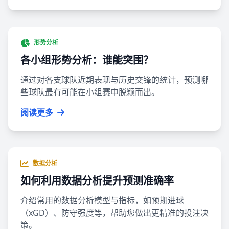
形势分析
各小组形势分析：谁能突围？
通过对各支球队近期表现与历史交锋的统计，预测哪
些球队最有可能在小组赛中脱颖而出。
阅读更多
数据分析
如何利用数据分析提升预测准确率
介绍常用的数据分析模型与指标，如预期进球
（xGD）、防守强度等，帮助您做出更精准的投注决
策。