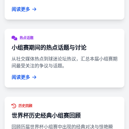
阅读更多
热点话题
小组赛期间的热点话题与讨论
从社交媒体热点到球迷论坛热议，汇总本届小组赛期
间最受关注的争议与话题。
阅读更多
历史回顾
世界杯历史经典小组赛回顾
回顾历届世界杯小组赛中出现的经典对决与惊艳瞬