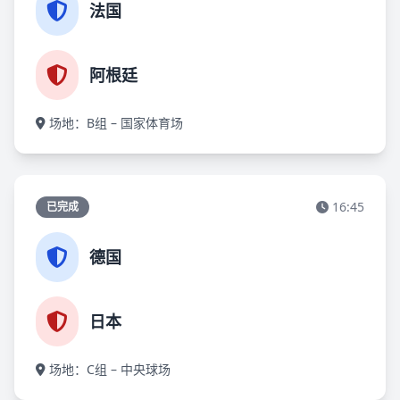
法国
阿根廷
场地：B组 – 国家体育场
16:45
已完成
德国
日本
场地：C组 – 中央球场