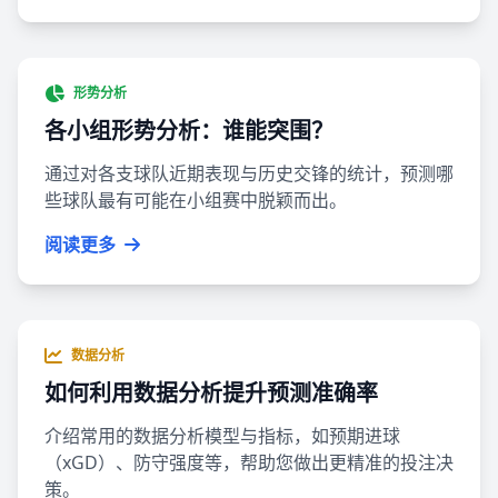
形势分析
各小组形势分析：谁能突围？
通过对各支球队近期表现与历史交锋的统计，预测哪
些球队最有可能在小组赛中脱颖而出。
阅读更多
数据分析
如何利用数据分析提升预测准确率
介绍常用的数据分析模型与指标，如预期进球
（xGD）、防守强度等，帮助您做出更精准的投注决
策。