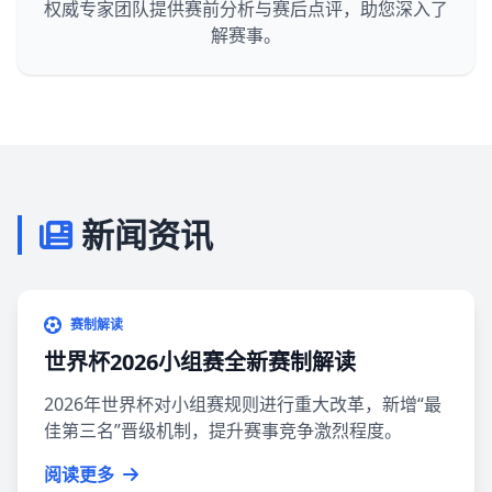
权威专家团队提供赛前分析与赛后点评，助您深入了
解赛事。
新闻资讯
赛制解读
世界杯2026小组赛全新赛制解读
2026年世界杯对小组赛规则进行重大改革，新增“最
佳第三名”晋级机制，提升赛事竞争激烈程度。
阅读更多