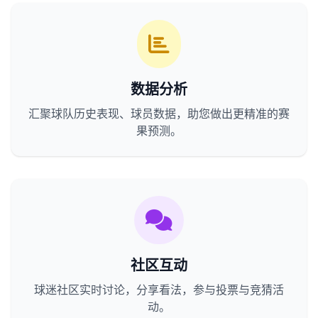
数据分析
汇聚球队历史表现、球员数据，助您做出更精准的赛
果预测。
社区互动
球迷社区实时讨论，分享看法，参与投票与竞猜活
动。