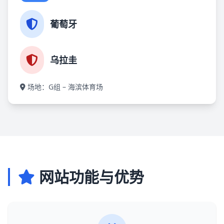
葡萄牙
乌拉圭
场地：G组 – 海滨体育场
网站功能与优势