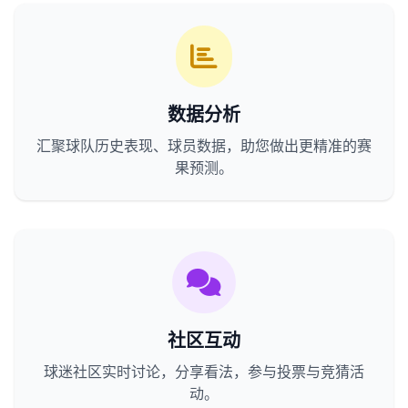
数据分析
汇聚球队历史表现、球员数据，助您做出更精准的赛
果预测。
社区互动
球迷社区实时讨论，分享看法，参与投票与竞猜活
动。