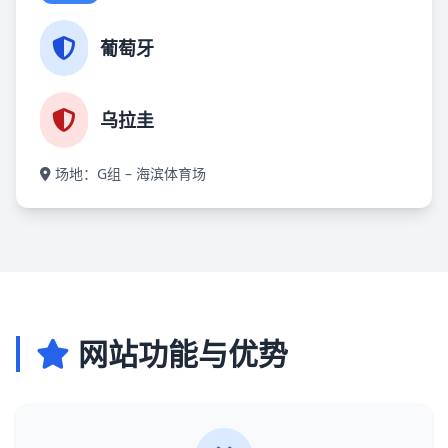
葡萄牙
乌拉圭
场地：G组 – 海滨体育场
网站功能与优势