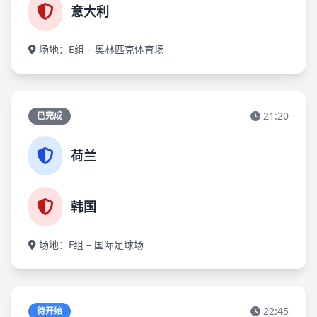
意大利
场地：E组 – 奥林匹克体育场
21:20
已完成
荷兰
韩国
场地：F组 – 国际足球场
22:45
待开始