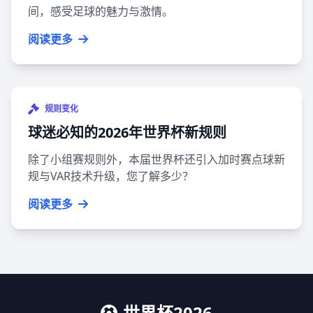
间，感受足球的魅力与激情。
阅读更多
规则变化
球迷必知的2026年世界杯新规则
除了小组赛规则外，本届世界杯还引入加时赛点球新
规与VAR技术升级，您了解多少？
阅读更多
世界杯2026