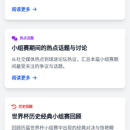
阅读更多
热点话题
小组赛期间的热点话题与讨论
从社交媒体热点到球迷论坛热议，汇总本届小组赛期
间最受关注的争议与话题。
阅读更多
历史回顾
世界杯历史经典小组赛回顾
回顾历届世界杯小组赛中出现的经典对决与惊艳瞬