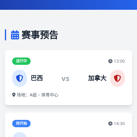
赛事预告
13:00
进行中
vs
巴西
加拿大
场地：A组 – 体育中心
14:30
待开始