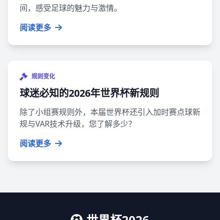
间，感受足球的魅力与激情。
阅读更多
规则变化
球迷必知的2026年世界杯新规则
除了小组赛规则外，本届世界杯还引入加时赛点球新
规与VAR技术升级，您了解多少？
阅读更多
世界杯2026