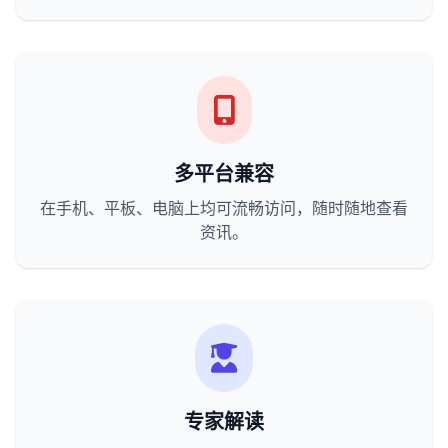
多平台兼容
在手机、平板、电脑上均可流畅访问，随时随地查看
资讯。
专家解读