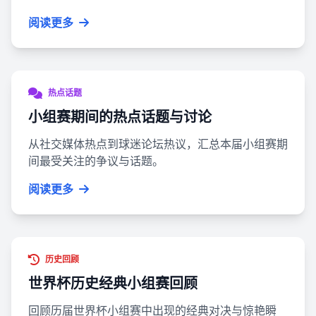
阅读更多
热点话题
小组赛期间的热点话题与讨论
从社交媒体热点到球迷论坛热议，汇总本届小组赛期
间最受关注的争议与话题。
阅读更多
历史回顾
世界杯历史经典小组赛回顾
回顾历届世界杯小组赛中出现的经典对决与惊艳瞬