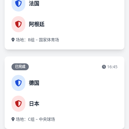
法国
阿根廷
场地：B组 – 国家体育场
16:45
已完成
德国
日本
场地：C组 – 中央球场