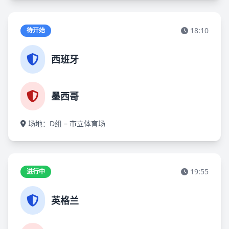
18:10
待开始
西班牙
墨西哥
场地：D组 – 市立体育场
19:55
进行中
英格兰