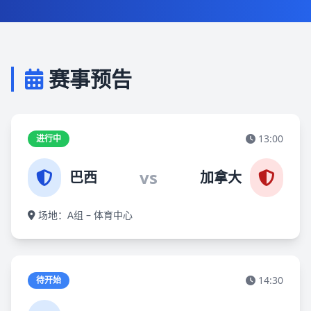
赛事预告
13:00
进行中
vs
巴西
加拿大
场地：A组 – 体育中心
14:30
待开始