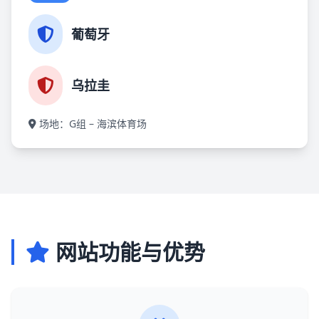
葡萄牙
乌拉圭
场地：G组 – 海滨体育场
网站功能与优势