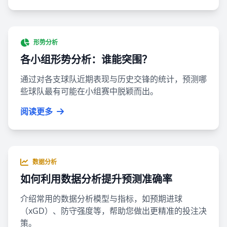
形势分析
各小组形势分析：谁能突围？
通过对各支球队近期表现与历史交锋的统计，预测哪
些球队最有可能在小组赛中脱颖而出。
阅读更多
数据分析
如何利用数据分析提升预测准确率
介绍常用的数据分析模型与指标，如预期进球
（xGD）、防守强度等，帮助您做出更精准的投注决
策。