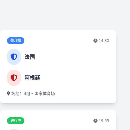
14:30
待开始
法国
阿根廷
场地：B组 – 国家体育场
19:55
进行中