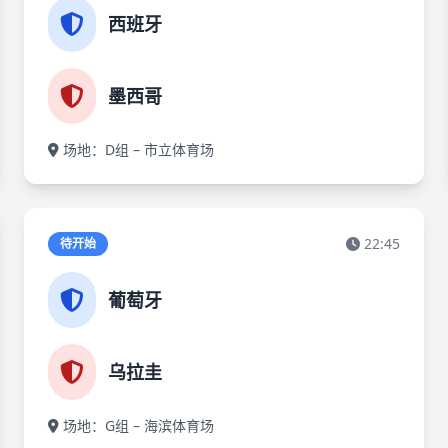
西班牙
墨西哥
场地：D组 – 市立体育场
22:45
待开始
葡萄牙
乌拉圭
场地：G组 – 海滨体育场