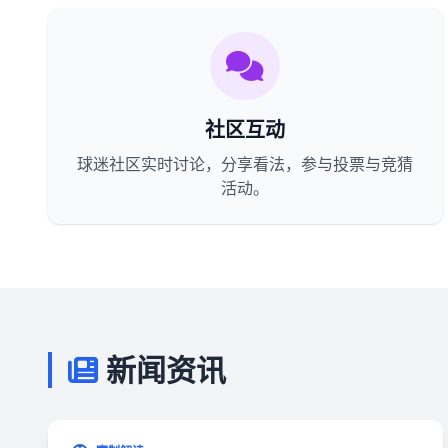
社区互动
球迷社区实时讨论，分享看法，参与投票与竞猜
活动。
新闻资讯