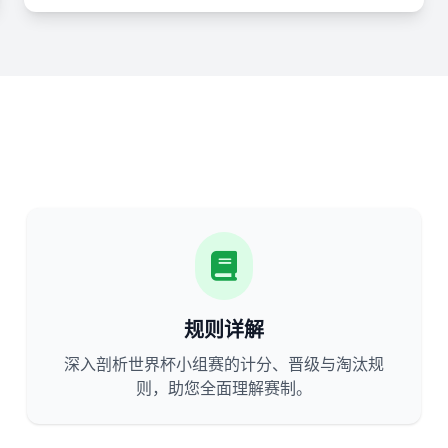
规则详解
深入剖析世界杯小组赛的计分、晋级与淘汰规
则，助您全面理解赛制。