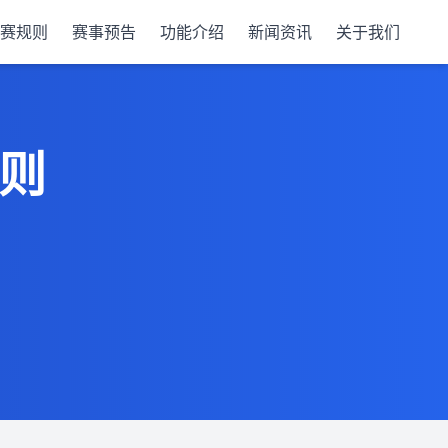
赛规则
赛事预告
功能介绍
新闻资讯
关于我们
规则