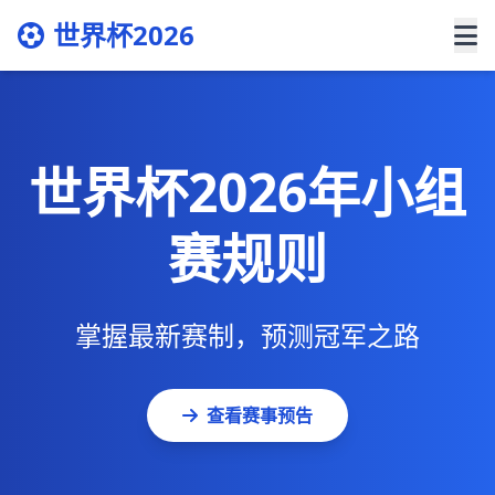
世界杯2026
世界杯2026年小组
赛规则
掌握最新赛制，预测冠军之路
查看赛事预告