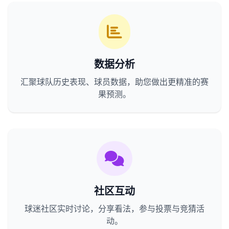
数据分析
汇聚球队历史表现、球员数据，助您做出更精准的赛
果预测。
社区互动
球迷社区实时讨论，分享看法，参与投票与竞猜活
动。