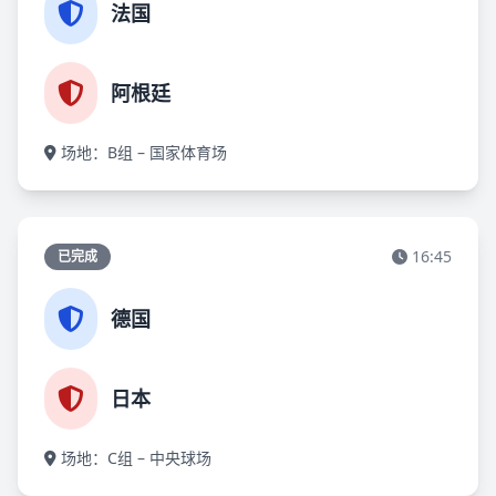
法国
阿根廷
场地：B组 – 国家体育场
16:45
已完成
德国
日本
场地：C组 – 中央球场