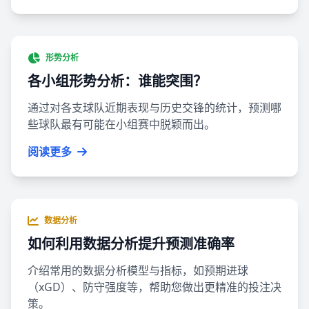
形势分析
各小组形势分析：谁能突围？
通过对各支球队近期表现与历史交锋的统计，预测哪
些球队最有可能在小组赛中脱颖而出。
阅读更多
数据分析
如何利用数据分析提升预测准确率
介绍常用的数据分析模型与指标，如预期进球
（xGD）、防守强度等，帮助您做出更精准的投注决
策。