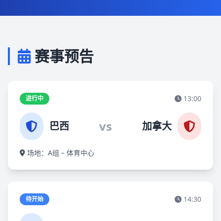
赛事预告
13:00
进行中
vs
巴西
加拿大
场地：A组 – 体育中心
14:30
待开始