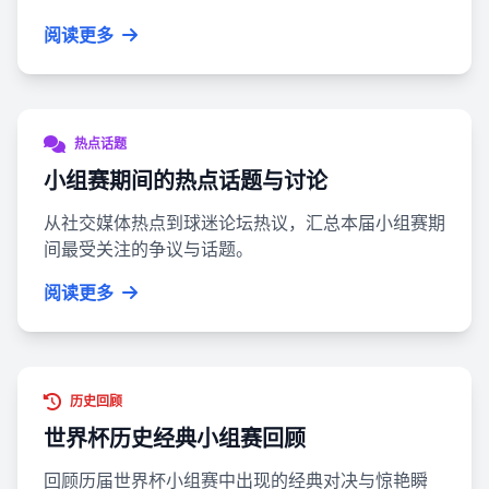
阅读更多
热点话题
小组赛期间的热点话题与讨论
从社交媒体热点到球迷论坛热议，汇总本届小组赛期
间最受关注的争议与话题。
阅读更多
历史回顾
世界杯历史经典小组赛回顾
回顾历届世界杯小组赛中出现的经典对决与惊艳瞬