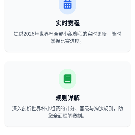
实时赛程
提供2026年世界杯全部小组赛程的实时更新，随时
掌握比赛进度。
规则详解
深入剖析世界杯小组赛的计分、晋级与淘汰规则，助
您全面理解赛制。