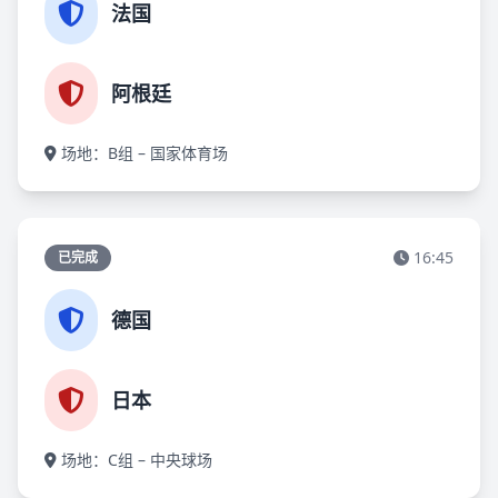
法国
阿根廷
场地：B组 – 国家体育场
16:45
已完成
德国
日本
场地：C组 – 中央球场