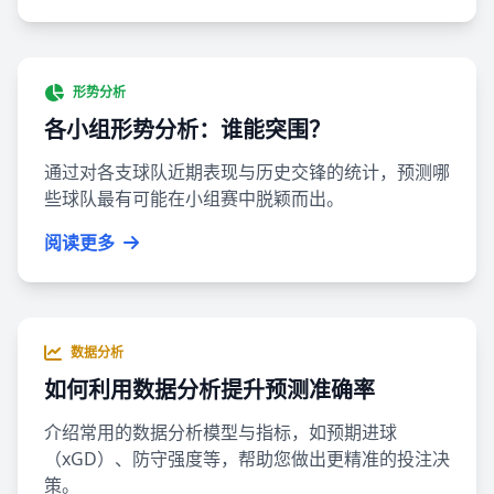
形势分析
各小组形势分析：谁能突围？
通过对各支球队近期表现与历史交锋的统计，预测哪
些球队最有可能在小组赛中脱颖而出。
阅读更多
数据分析
如何利用数据分析提升预测准确率
介绍常用的数据分析模型与指标，如预期进球
（xGD）、防守强度等，帮助您做出更精准的投注决
策。