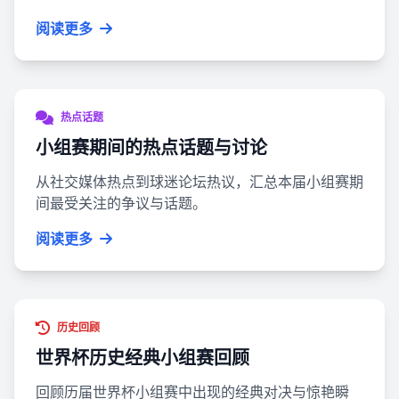
阅读更多
热点话题
小组赛期间的热点话题与讨论
从社交媒体热点到球迷论坛热议，汇总本届小组赛期
间最受关注的争议与话题。
阅读更多
历史回顾
世界杯历史经典小组赛回顾
回顾历届世界杯小组赛中出现的经典对决与惊艳瞬