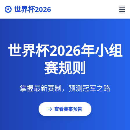
世界杯2026
世界杯2026年小组
赛规则
掌握最新赛制，预测冠军之路
查看赛事预告