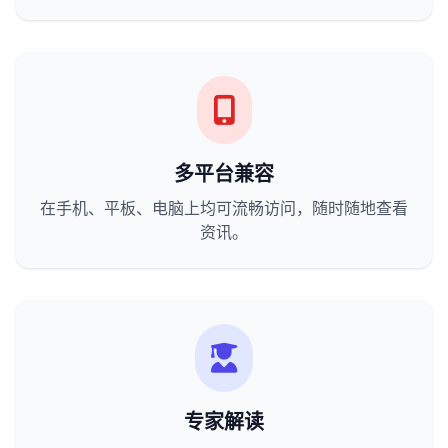
多平台兼容
在手机、平板、电脑上均可流畅访问，随时随地查看
资讯。
专家解读