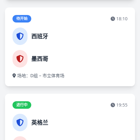
18:10
待开始
西班牙
墨西哥
场地：D组 – 市立体育场
19:55
进行中
英格兰