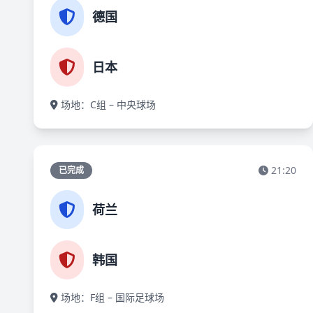
德国
日本
场地：C组 – 中央球场
21:20
已完成
荷兰
韩国
场地：F组 – 国际足球场