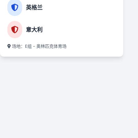
英格兰
意大利
场地：E组 – 奥林匹克体育场