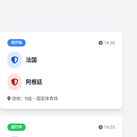
14:30
待开始
法国
阿根廷
场地：B组 – 国家体育场
19:55
进行中