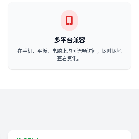
多平台兼容
在手机、平板、电脑上均可流畅访问，随时随地
查看资讯。