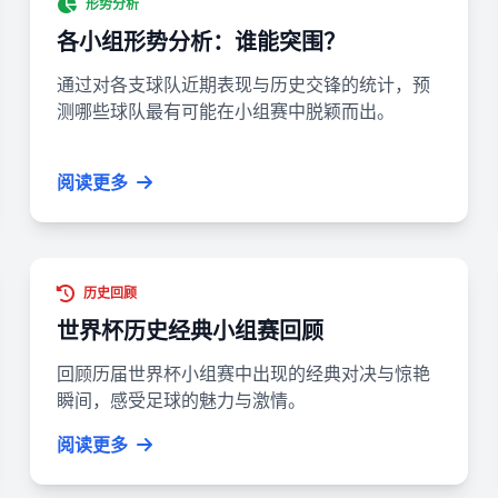
形势分析
各小组形势分析：谁能突围？
通过对各支球队近期表现与历史交锋的统计，预
测哪些球队最有可能在小组赛中脱颖而出。
阅读更多
历史回顾
世界杯历史经典小组赛回顾
回顾历届世界杯小组赛中出现的经典对决与惊艳
瞬间，感受足球的魅力与激情。
阅读更多