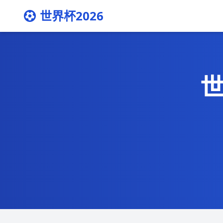
世界杯2026
世