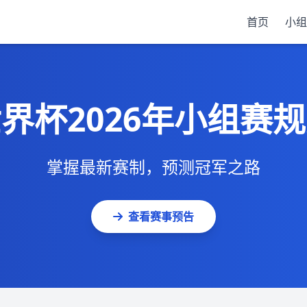
首页
小组
界杯2026年小组赛
掌握最新赛制，预测冠军之路
查看赛事预告