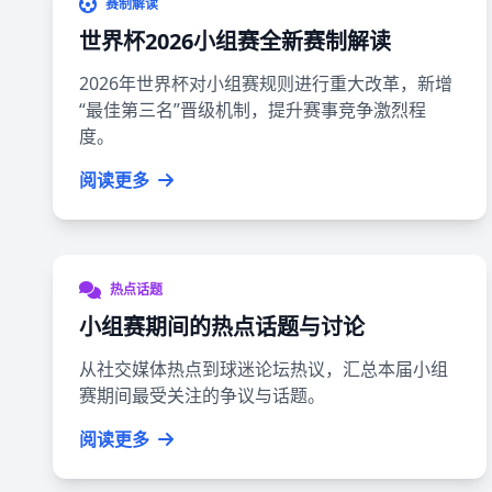
赛制解读
世界杯2026小组赛全新赛制解读
2026年世界杯对小组赛规则进行重大改革，新增
“最佳第三名”晋级机制，提升赛事竞争激烈程
度。
阅读更多
热点话题
小组赛期间的热点话题与讨论
从社交媒体热点到球迷论坛热议，汇总本届小组
赛期间最受关注的争议与话题。
阅读更多