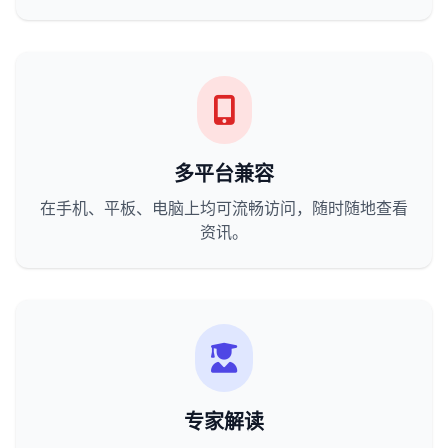
多平台兼容
在手机、平板、电脑上均可流畅访问，随时随地查看
资讯。
专家解读