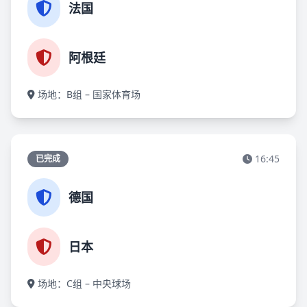
法国
阿根廷
场地：B组 – 国家体育场
16:45
已完成
德国
日本
场地：C组 – 中央球场