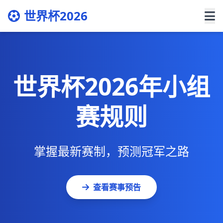
世界杯2026
世界杯2026年小组
赛规则
掌握最新赛制，预测冠军之路
查看赛事预告