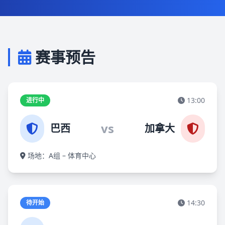
赛事预告
13:00
进行中
vs
巴西
加拿大
场地：A组 – 体育中心
14:30
待开始