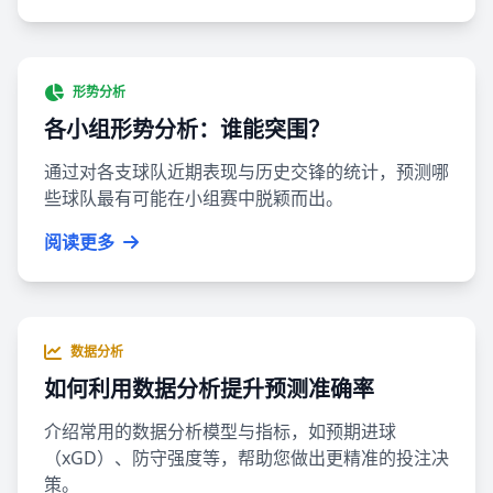
形势分析
各小组形势分析：谁能突围？
通过对各支球队近期表现与历史交锋的统计，预测哪
些球队最有可能在小组赛中脱颖而出。
阅读更多
数据分析
如何利用数据分析提升预测准确率
介绍常用的数据分析模型与指标，如预期进球
（xGD）、防守强度等，帮助您做出更精准的投注决
策。