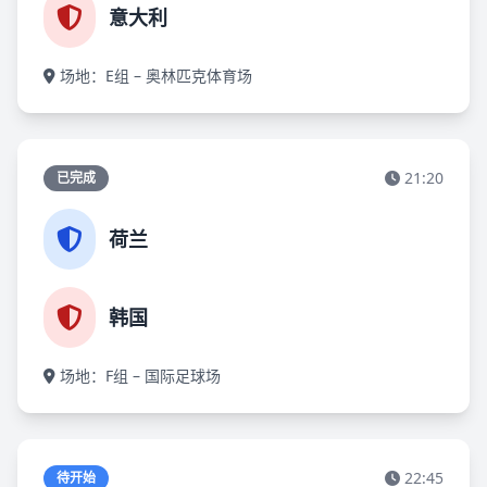
意大利
场地：E组 – 奥林匹克体育场
21:20
已完成
荷兰
韩国
场地：F组 – 国际足球场
22:45
待开始