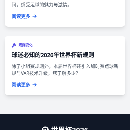
间，感受足球的魅力与激情。
阅读更多
规则变化
球迷必知的2026年世界杯新规则
除了小组赛规则外，本届世界杯还引入加时赛点球新
规与VAR技术升级，您了解多少？
阅读更多
世界杯2026