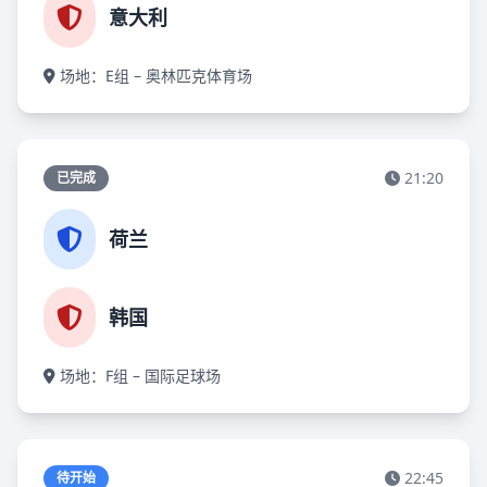
意大利
场地：E组 – 奥林匹克体育场
21:20
已完成
荷兰
韩国
场地：F组 – 国际足球场
22:45
待开始