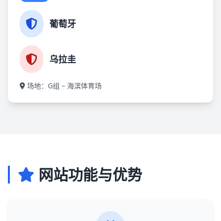
葡萄牙
乌拉圭
场地：G组 – 海滨体育场
网站功能与优势