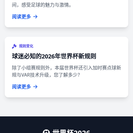
间，感受足球的魅力与激情。
阅读更多
规则变化
球迷必知的2026年世界杯新规则
除了小组赛规则外，本届世界杯还引入加时赛点球新
规与VAR技术升级，您了解多少？
阅读更多
世界杯2026