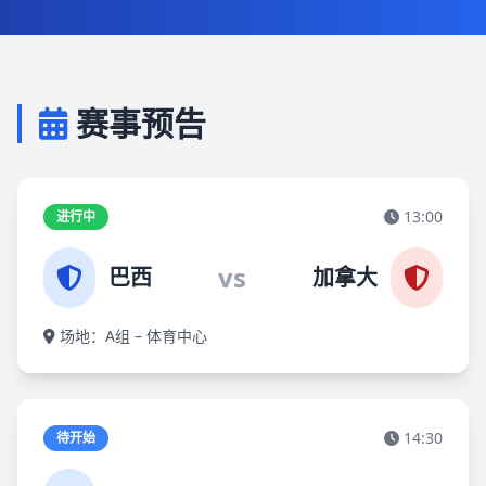
赛事预告
13:00
进行中
vs
巴西
加拿大
场地：A组 – 体育中心
14:30
待开始