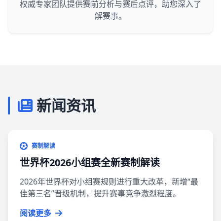
权威专家团队提供赛前分析与赛后点评，助您深入了
解赛事。
新闻资讯
赛制解读
世界杯2026小组赛全新赛制解读
2026年世界杯对小组赛规则进行重大改革，新增“最
佳第三名”晋级机制，提升赛事竞争激烈程度。
阅读更多