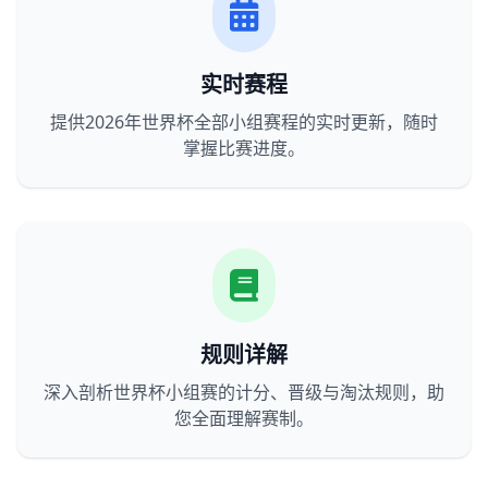
实时赛程
提供2026年世界杯全部小组赛程的实时更新，随时
掌握比赛进度。
规则详解
深入剖析世界杯小组赛的计分、晋级与淘汰规则，助
您全面理解赛制。