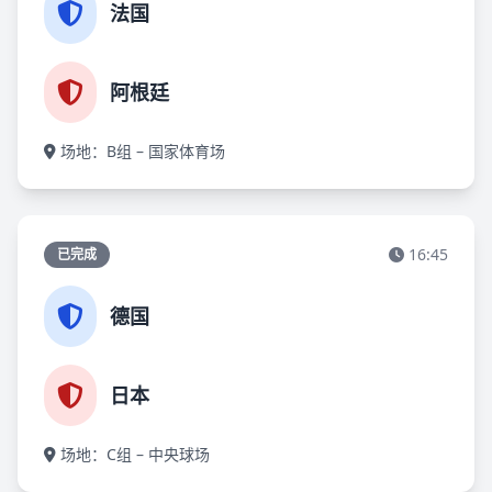
法国
阿根廷
场地：B组 – 国家体育场
16:45
已完成
德国
日本
场地：C组 – 中央球场