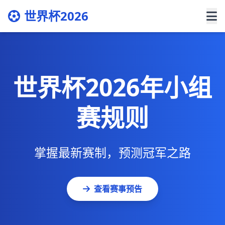
世界杯2026
世界杯2026年小组
赛规则
掌握最新赛制，预测冠军之路
查看赛事预告