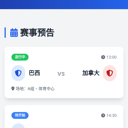
赛事预告
13:00
进行中
vs
巴西
加拿大
场地：A组 – 体育中心
14:30
待开始