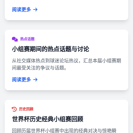
阅读更多
热点话题
小组赛期间的热点话题与讨论
从社交媒体热点到球迷论坛热议，汇总本届小组赛期
间最受关注的争议与话题。
阅读更多
历史回顾
世界杯历史经典小组赛回顾
回顾历届世界杯小组赛中出现的经典对决与惊艳瞬