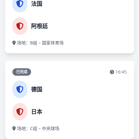
法国
阿根廷
场地：B组 – 国家体育场
16:45
已完成
德国
日本
场地：C组 – 中央球场