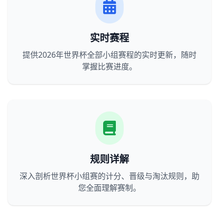
实时赛程
提供2026年世界杯全部小组赛程的实时更新，随时
掌握比赛进度。
规则详解
深入剖析世界杯小组赛的计分、晋级与淘汰规则，助
您全面理解赛制。