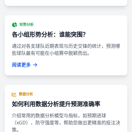
形势分析
各小组形势分析：谁能突围？
通过对各支球队近期表现与历史交锋的统计，预测哪
些球队最有可能在小组赛中脱颖而出。
阅读更多
数据分析
如何利用数据分析提升预测准确率
介绍常用的数据分析模型与指标，如预期进球
（xGD）、防守强度等，帮助您做出更精准的投注决
策。