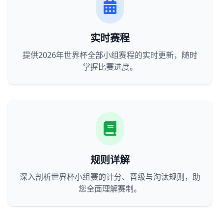
实时赛程
提供2026年世界杯全部小组赛程的实时更新，随时
掌握比赛进度。
规则详解
深入剖析世界杯小组赛的计分、晋级与淘汰规则，助
您全面理解赛制。