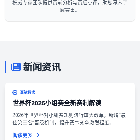
权威专家团队提供赛前分析与赛后点评，助您深入了
解赛事。
新闻资讯
赛制解读
世界杯2026小组赛全新赛制解读
2026年世界杯对小组赛规则进行重大改革，新增“最
佳第三名”晋级机制，提升赛事竞争激烈程度。
阅读更多