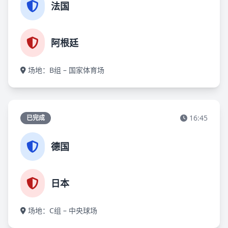
法国
阿根廷
场地：B组 – 国家体育场
16:45
已完成
德国
日本
场地：C组 – 中央球场