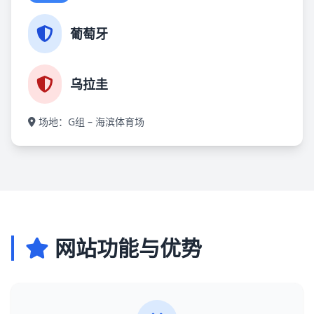
葡萄牙
乌拉圭
场地：G组 – 海滨体育场
网站功能与优势